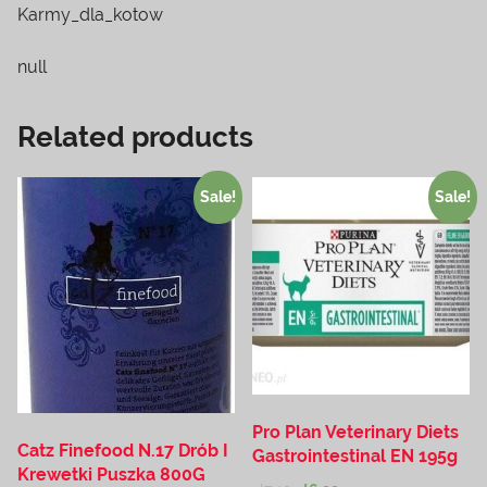
Karmy_dla_kotow
null
Related products
Sale!
Sale!
Pro Plan Veterinary Diets
Catz Finefood N.17 Drób I
Gastrointestinal EN 195g
Krewetki Puszka 800G