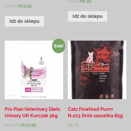
zł
7.49
zł
6.99
zł
16.17
zł
14.59
Idź do sklepu
Idź do sklepu
Sale!
Pro Plan Veterinary Diets
Catz Finefood Purrrr
Urinary UR Kurczak 5kg
N.103 Drób saszetka 85g
zł
181.86
zł
133.99
zł
5.20