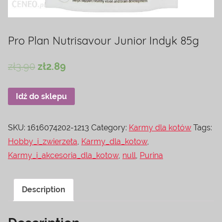
Pro Plan Nutrisavour Junior Indyk 85g
zł
3.90
zł
2.89
Idź do sklepu
SKU:
1616074202-1213
Category:
Karmy dla kotów
Tags:
Hobby_i_zwierzeta
,
Karmy_dla_kotow
,
Karmy_i_akcesoria_dla_kotow
,
null
,
Purina
Description