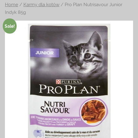
Home
/
Karmy dla kotów
/ Pro Plan Nutrisavour Junior
na
Indyk 85g
temat
terrarystyki
Sale!
i
akwarystyki.
Zapraszamy!