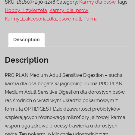
SKU:
1616074290-1248
Category:
Karmy dla psów
Tags:
Hobby_i_zwierzeta
,
Karmy_dla_psow
,
Karmy_i_akcesoria_dla_psow
,
null
,
Purina
Description
Description
PRO PLAN Medium Adult Sensitive Digestion – sucha
karma dla psa bogata w jagnięcinę Purina PRO PLAN
Medium Adult Sensitive Digestion dla dorosłych psów
ras średnich o wrażliwym układzie pokarmowym z
formułą OPTIDIGEST Dzięki zawartości prebiotyków
wspierających równowagę mikroflory jelitowej, karma
wspomaga zdrowe procesy trawienia u dorosłych
psów. Ten pokarm, o klinicznie udowodnionym