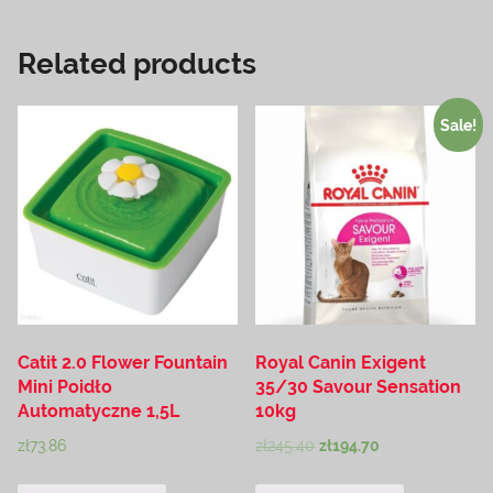
Related products
Sale!
Catit 2.0 Flower Fountain
Royal Canin Exigent
Mini Poidło
35/30 Savour Sensation
Automatyczne 1,5L
10kg
zł
73.86
zł
245.40
zł
194.70