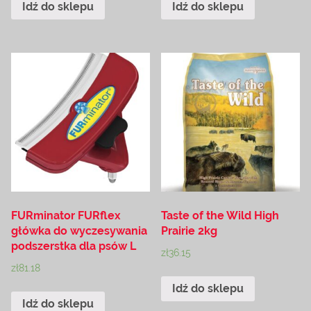
Idź do sklepu
Idź do sklepu
FURminator FURflex
Taste of the Wild High
główka do wyczesywania
Prairie 2kg
podszerstka dla psów L
zł
36.15
zł
81.18
Idź do sklepu
Idź do sklepu