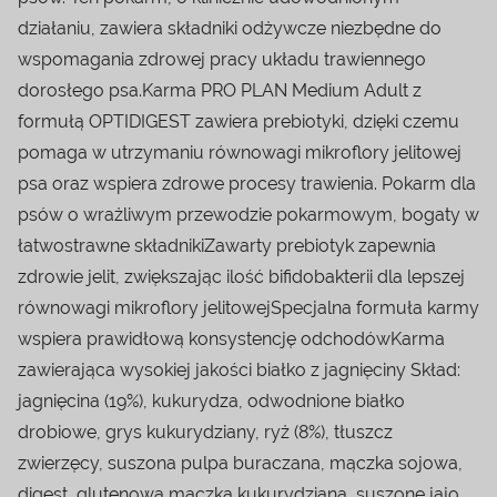
działaniu, zawiera składniki odżywcze niezbędne do
wspomagania zdrowej pracy układu trawiennego
dorosłego psa.Karma PRO PLAN Medium Adult z
formułą OPTIDIGEST zawiera prebiotyki, dzięki czemu
pomaga w utrzymaniu równowagi mikroflory jelitowej
psa oraz wspiera zdrowe procesy trawienia. Pokarm dla
psów o wrażliwym przewodzie pokarmowym, bogaty w
łatwostrawne składnikiZawarty prebiotyk zapewnia
zdrowie jelit, zwiększając ilość bifidobakterii dla lepszej
równowagi mikroflory jelitowejSpecjalna formuła karmy
wspiera prawidłową konsystencję odchodówKarma
zawierająca wysokiej jakości białko z jagnięciny Skład:
jagnięcina (19%), kukurydza, odwodnione białko
drobiowe, grys kukurydziany, ryż (8%), tłuszcz
zwierzęcy, suszona pulpa buraczana, mączka sojowa,
digest, glutenowa mączka kukurydziana, suszone jajo,