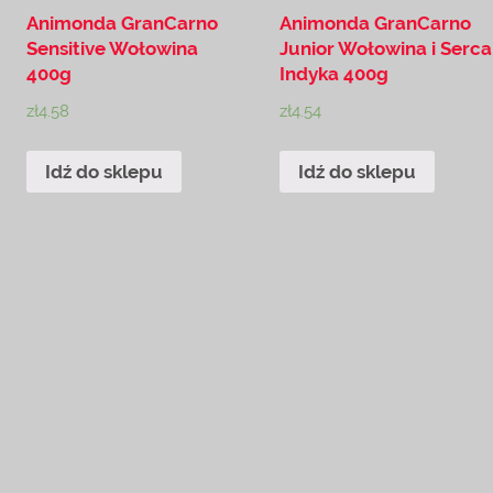
Animonda GranCarno
Animonda GranCarno
Sensitive Wołowina
Junior Wołowina i Serca
400g
Indyka 400g
zł
4.58
zł
4.54
Idź do sklepu
Idź do sklepu