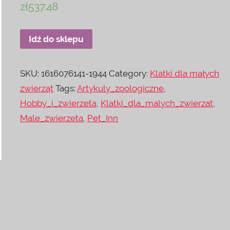
zł
537.48
Idź do sklepu
SKU:
1616076141-1944
Category:
Klatki dla małych
zwierząt
Tags:
Artykuly_zoologiczne
,
Hobby_i_zwierzeta
,
Klatki_dla_malych_zwierzat
,
Male_zwierzeta
,
Pet_Inn