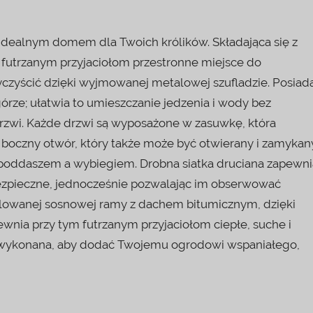
 idealnym domem dla Twoich królików. Składająca się z
futrzanym przyjaciołom przestronne miejsce do
yczyścić dzięki wyjmowanej metalowej szufladzie. Posiad
 górze; ułatwia to umieszczanie jedzenia i wody bez
e drzwi. Każde drzwi są wyposażone w zasuwkę, która
boczny otwór, który także może być otwierany i zamykan
 poddaszem a wybiegiem. Drobna siatka druciana zapewni
bezpieczne, jednocześnie pozwalając im obserwować
lowanej sosnowej ramy z dachem bitumicznym, dzięki
ewnia przy tym futrzanym przyjaciołom ciepłe, suche i
ie wykonana, aby dodać Twojemu ogrodowi wspaniałego,