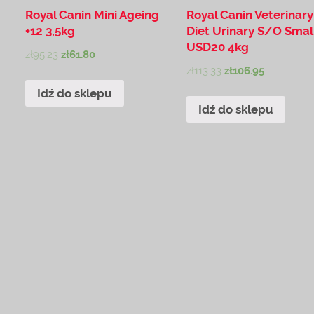
Royal Canin Mini Ageing
Royal Canin Veterinary
+12 3,5kg
Diet Urinary S/O Smal
USD20 4kg
zł
95.23
zł
61.80
zł
113.33
zł
106.95
Idź do sklepu
Idź do sklepu