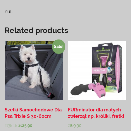
null
Related products
Sale!
Szelki Samochodowe Dla
FURminator dla małych
Psa Trixie S 30-60cm
zwierząt np. króliki, fretki
zł
38.18
zł
25.90
zł
69.90