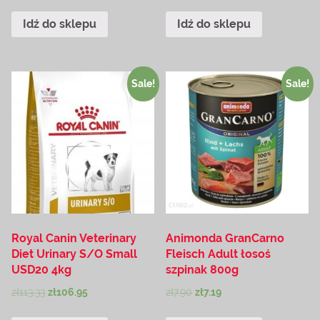
Idź do sklepu
Idź do sklepu
Sale!
Sale!
Royal Canin Veterinary
Animonda GranCarno
Diet Urinary S/O Small
Fleisch Adult łosoś
USD20 4kg
szpinak 800g
zł
113.33
zł
106.95
zł
7.90
zł
7.19