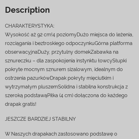
Description
CHARAKTERYSTYKA:
Wysokość aż 92 cm!4 poziomyDużo miejsca do leżenia,
rozciągania i beztroskiego odpoczynkuGórna platforma
obserwacyjnaDuży, przytulny domekZabawka na
sznureczku – dla zaspokojenia instynktu łowcySłupki
pokryte mocnym sznurem sizalowym, idealnym do
ostrzenia pazurkówDrapak pokryty mięciutkim i
wytrzymałym pluszemSolidna i stabilna konstrukcja z
szeroką podstawąPiłka (4 cm) dołączona do każdego
drapak gratis!
JESZCZE BARDZIEJ STABILNY
W Naszych drapakach zastosowano podstawę o