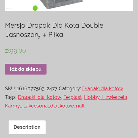
Mersjo Drapak Dla Kota Double
Jasnoszary + Piłka
zł
99.00
Idź do sklepu
SKU:
1616077563-2477
Category:
Drapaki dla kotów
Tags:
Drapaki_dla_kotow
,
Ferplast
,
Hobby_i_zwierzeta
,
Karmy_i_akcesoria_dla_kotow
,
null
Description