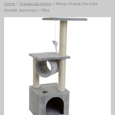
Home
/
Drapaki dla kotów
/ Mersjo Drapak Dla Kota
na
Double Jasnoszary + Piłka
temat
terrarystyki
i
akwarystyki.
Zapraszamy!