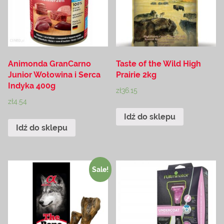
Animonda GranCarno
Taste of the Wild High
Junior Wołowina i Serca
Prairie 2kg
Indyka 400g
zł
36.15
zł
4.54
Idź do sklepu
Idź do sklepu
Sale!