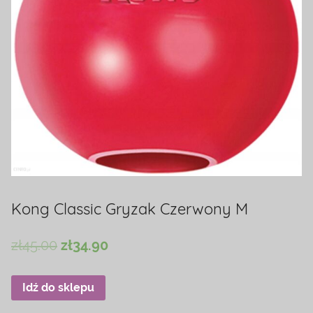
Kong Classic Gryzak Czerwony M
zł
45.00
zł
34.90
Idź do sklepu