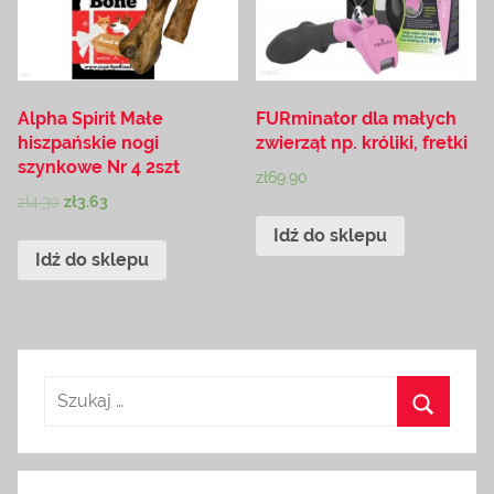
Alpha Spirit Małe
FURminator dla małych
hiszpańskie nogi
zwierząt np. króliki, fretki
szynkowe Nr 4 2szt
zł
69.90
zł
4.30
zł
3.63
Idź do sklepu
Idź do sklepu