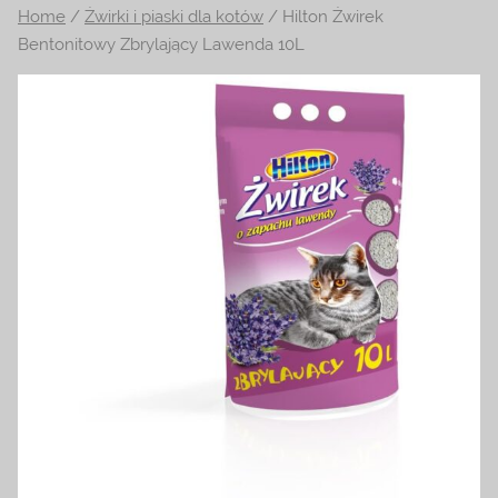
Home
/
Żwirki i piaski dla kotów
/ Hilton Żwirek
na
Bentonitowy Zbrylający Lawenda 10L
temat
terrarystyki
i
akwarystyki.
Zapraszamy!