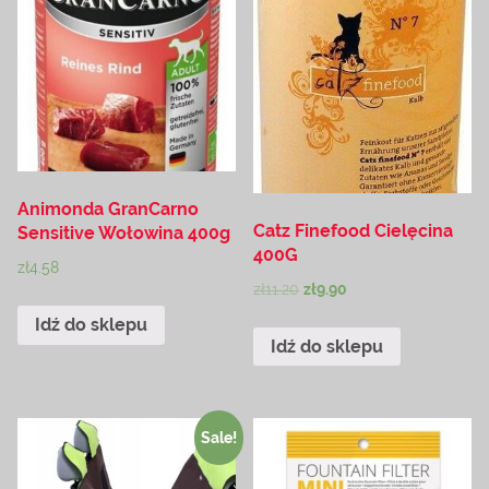
Animonda GranCarno
Catz Finefood Cielęcina
Sensitive Wołowina 400g
400G
zł
4.58
zł
11.20
zł
9.90
Idź do sklepu
Idź do sklepu
Sale!