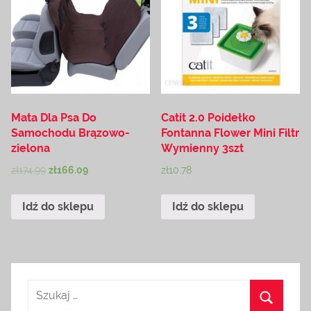
Mata Dla Psa Do
Catit 2.0 Poidełko
Samochodu Brązowo-
Fontanna Flower Mini Filtr
zielona
Wymienny 3szt
zł
174.99
zł
166.09
zł
10.78
Idź do sklepu
Idź do sklepu