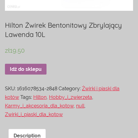
Hilton Żwirek Bentonitowy Zbrylający
Lawenda 10L
zł
19.50
Idź do sklepu
SKU:
1616078534-2848
Category:
Żwirki i piaski dla
kotów
Tags:
Hilton
,
Hobby_i_zwierzeta
,
Karmy_i_akcesoria_dla_kotow
,
null
,
Zwirki_i_piaski_dla_kotow
Description