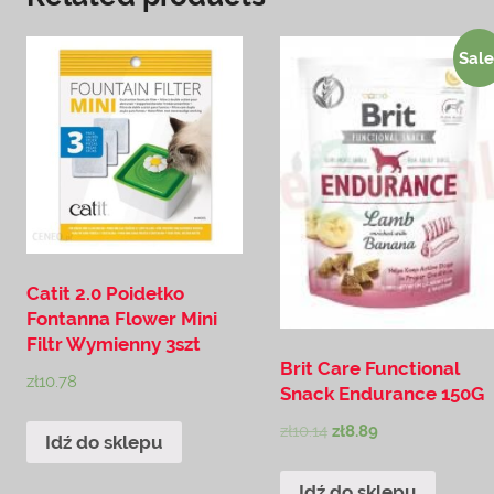
Sale
Catit 2.0 Poidełko
Fontanna Flower Mini
Filtr Wymienny 3szt
Brit Care Functional
zł
10.78
Snack Endurance 150G
zł
10.14
zł
8.89
Idź do sklepu
Idź do sklepu