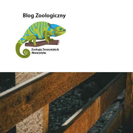
Przejdź
do
treści
Gady-
Blog
w
głównej
Gady
mierze
poświęcony
–
Zoologii.
Znajdziesz
Blog
tutaj
również