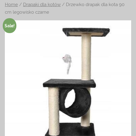
Home
/
Drapaki dla kotów
/ Drzewko drapak dla kota 90
na
cm legowisko czarne
temat
terrarystyki
Sale!
i
akwarystyki.
Zapraszamy!