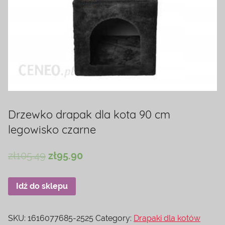
Drzewko drapak dla kota 90 cm
legowisko czarne
zł
105.49
zł
95.90
Idź do sklepu
SKU:
1616077685-2525
Category:
Drapaki dla kotów