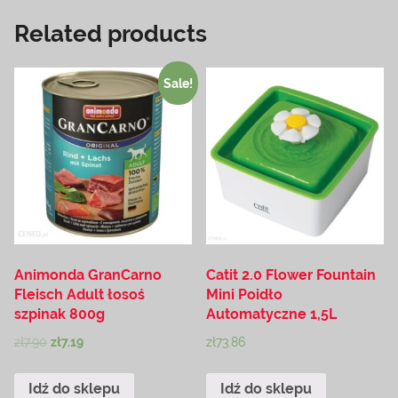
Related products
Sale!
Animonda GranCarno
Catit 2.0 Flower Fountain
Fleisch Adult łosoś
Mini Poidło
szpinak 800g
Automatyczne 1,5L
zł
7.90
zł
7.19
zł
73.86
Idź do sklepu
Idź do sklepu