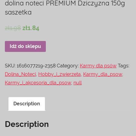
dolina noteci PREMIUM Dziczyzna 150g
saszetka
zł
1.98
zł
1.84
Idź do sklepu
SKU:
1616077219-2358
Category:
Karmy dla psów
Tags:
Dolina_Noteci
,
Hobby_i_zwierzeta
,
Karmy_dla_psow
,
Karmy_i_akcesoria_dla_psow
,
null
Description
Description