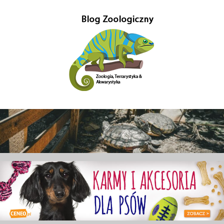
Przejdź
do
treści
Gady-
Blog
w
Gady
głównej
mierze
poświęcony
–
Zoologii.
Znajdziesz
Blog
tutaj
również
Zoologiczny
ciekawe
informacje