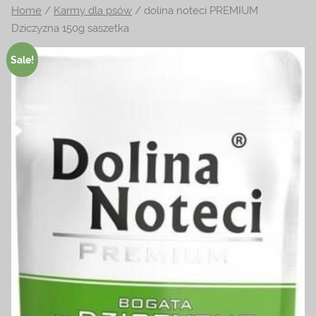
Home
/
Karmy dla psów
/ dolina noteci PREMIUM
na
Dziczyzna 150g saszetka
temat
terrarystyki
Sale!
i
akwarystyki.
Zapraszamy!