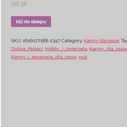
zł
6.38
Idź do sklepu
SKU:
1616077188-2347
Category:
Karmy dla psów
Ta
Dolina_Noteci
,
Hobby_i_zwierzeta
,
Karmy_dla_pso
Karmy_i_akcesoria_dla_psow
,
null