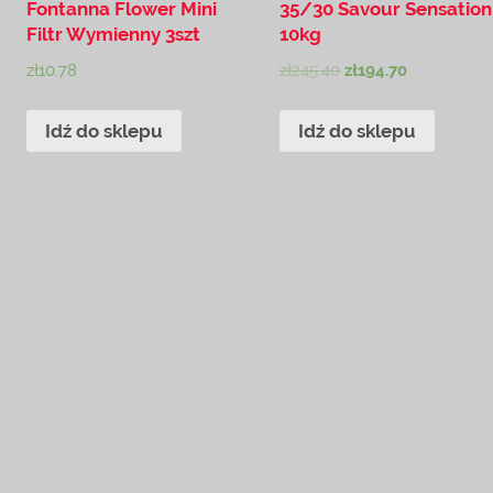
Fontanna Flower Mini
35/30 Savour Sensation
Filtr Wymienny 3szt
10kg
zł
10.78
zł
245.40
zł
194.70
Idź do sklepu
Idź do sklepu