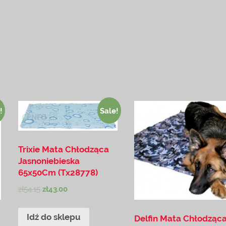
!
Sale!
Trixie Mata Chłodząca
Jasnoniebieska
65x50Cm (Tx28778)
zł
54.15
zł
43.00
Idź do sklepu
Delfin Mata Chłodząc