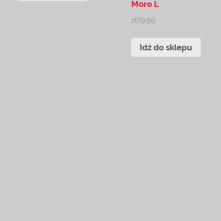
Moro L
zł
79.99
Idź do sklepu