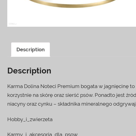
Description
Description
Karma Dolina Noteci Premium bogata w jagnięcinę to źr
korzystnie na skórę oraz sierść psów. Ponadto jest ź
niacyny oraz cynku – składnika mineralnego odgrywając
Hobby_i_zwierzeta
Karmy_i_akcesoria_dla_psow