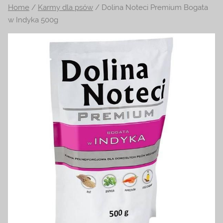
Home
/
Karmy dla psów
/ Dolina Noteci Premium Bogata
na
w Indyka 500g
temat
terrarystyki
i
akwarystyki.
Zapraszamy!