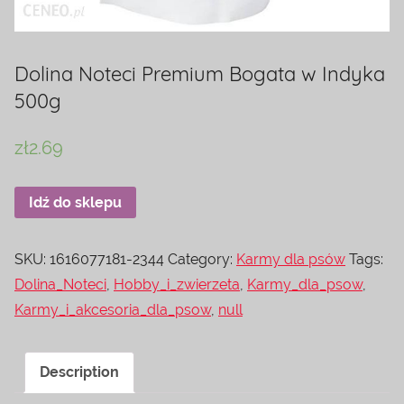
Dolina Noteci Premium Bogata w Indyka
500g
zł
2.69
Idź do sklepu
SKU:
1616077181-2344
Category:
Karmy dla psów
Tags:
Dolina_Noteci
,
Hobby_i_zwierzeta
,
Karmy_dla_psow
,
Karmy_i_akcesoria_dla_psow
,
null
Description