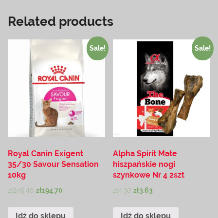
Related products
Sale!
Sale!
Royal Canin Exigent
Alpha Spirit Małe
35/30 Savour Sensation
hiszpańskie nogi
10kg
szynkowe Nr 4 2szt
zł
245.40
zł
194.70
zł
4.30
zł
3.63
Idź do sklepu
Idź do sklepu