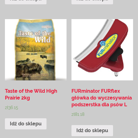
Taste of the Wild High
FURminator FURflex
Prairie 2kg
główka do wyczesywania
podszerstka dla psów L
zł
36.15
zł
81.18
Idź do sklepu
Idź do sklepu