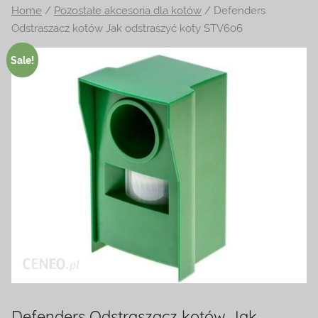
Home
/
Pozostałe akcesoria dla kotów
/ Defenders
na
Odstraszacz kotów Jak odstraszyć koty STV606
temat
terrarystyki
Sale!
i
akwarystyki.
Zapraszamy!
Defenders Odstraszacz kotów Jak