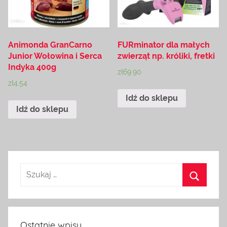
Animonda GranCarno
FURminator dla małych
Junior Wołowina i Serca
zwierząt np. króliki, fretki
Indyka 400g
zł
69.90
zł
4.54
Idź do sklepu
Idź do sklepu
Ostatnie wpisy