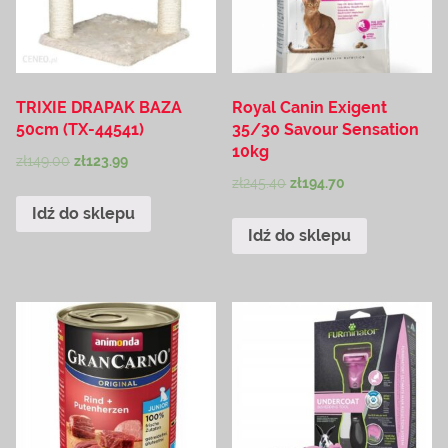
TRIXIE DRAPAK BAZA
Royal Canin Exigent
50cm (TX-44541)
35/30 Savour Sensation
10kg
zł
149.00
zł
123.99
zł
245.40
zł
194.70
Idź do sklepu
Idź do sklepu