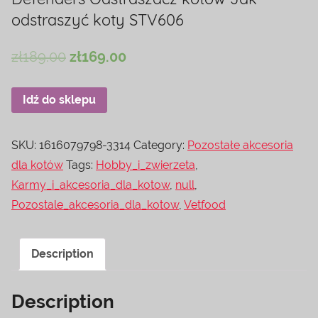
odstraszyć koty STV606
zł
189.00
zł
169.00
Idź do sklepu
SKU:
1616079798-3314
Category:
Pozostałe akcesoria
dla kotów
Tags:
Hobby_i_zwierzeta
,
Karmy_i_akcesoria_dla_kotow
,
null
,
Pozostale_akcesoria_dla_kotow
,
Vetfood
Description
Description