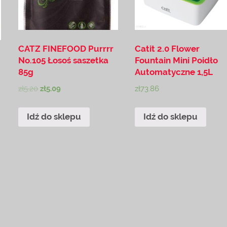
CATZ FINEFOOD Purrrr
Catit 2.0 Flower
No.105 Łosoś saszetka
Fountain Mini Poidło
85g
Automatyczne 1,5L
zł
5.20
zł
5.09
zł
73.86
Idź do sklepu
Idź do sklepu