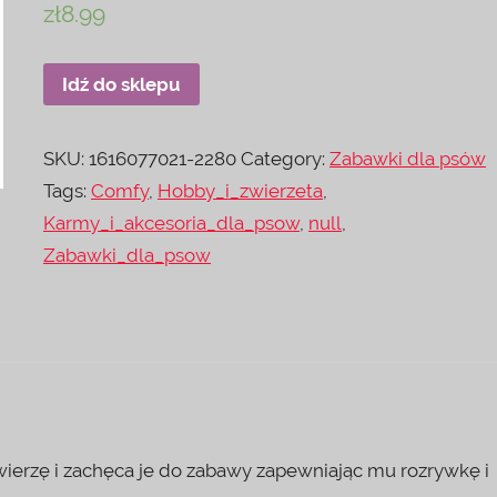
zł
8.99
Idź do sklepu
SKU:
1616077021-2280
Category:
Zabawki dla psów
Tags:
Comfy
,
Hobby_i_zwierzeta
,
Karmy_i_akcesoria_dla_psow
,
null
,
Zabawki_dla_psow
wierzę i zachęca je do zabawy zapewniając mu rozrywkę i