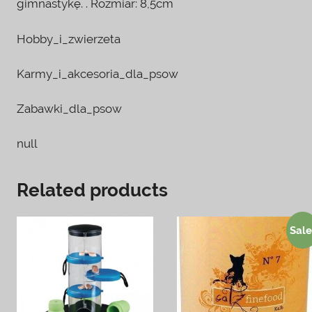
gimnastykę. . Rozmiar: 8,5cm
Hobby_i_zwierzeta
Karmy_i_akcesoria_dla_psow
Zabawki_dla_psow
null
Related products
Sale