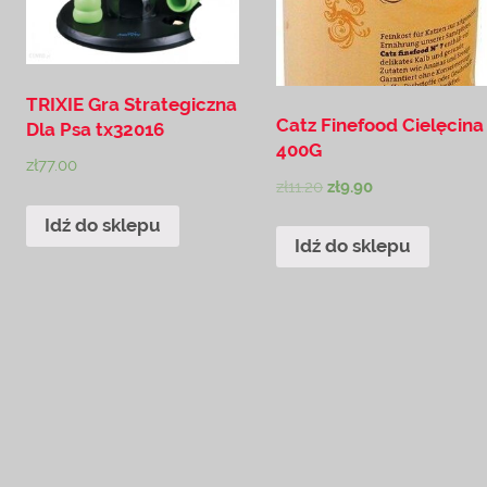
TRIXIE Gra Strategiczna
Catz Finefood Cielęcina
Dla Psa tx32016
400G
zł
77.00
zł
11.20
zł
9.90
Idź do sklepu
Idź do sklepu