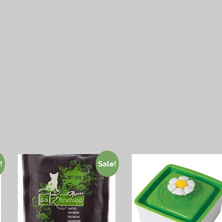
!
Sale!