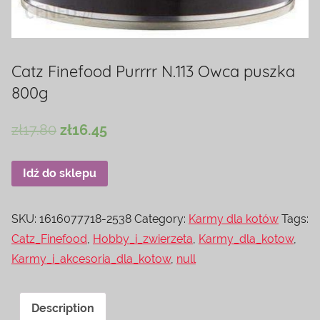
Catz Finefood Purrrr N.113 Owca puszka
800g
zł
17.80
zł
16.45
Idź do sklepu
SKU:
1616077718-2538
Category:
Karmy dla kotów
Tags:
Catz_Finefood
,
Hobby_i_zwierzeta
,
Karmy_dla_kotow
,
Karmy_i_akcesoria_dla_kotow
,
null
Description