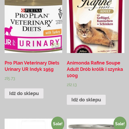
Pro Plan Veterinary Diets
Animonda Rafine Soupe
Urinary UR Indyk 195g
Adult Drób królik i szynka
100g
zł
5.73
zł
2.13
Idź do sklepu
Idź do sklepu
Sale!
Sale!