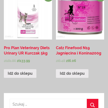
Pro Plan Veterinary Diets
Catz Finefood N19
Urinary UR Kurczak 5kg
Jagnięcina i Konina200g
zł
181.86
zł
133.99
zł
6.48
zł
6.06
Idź do sklepu
Idź do sklepu