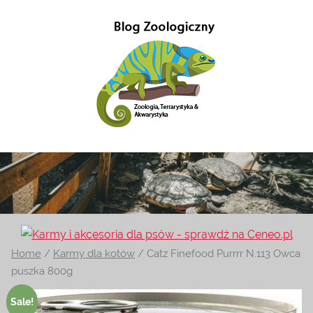
Przejdź
do
treści
Gady-
Blog
w
Gady
głównej
mierze
poświęcony
–
Zoologii.
Znajdziesz
Blog
Home
/
Karmy dla kotów
/ Catz Finefood Purrrr N.113 Owca
tutaj
puszka 800g
również
Zoologiczny
ciekawe
Sale!
informacje