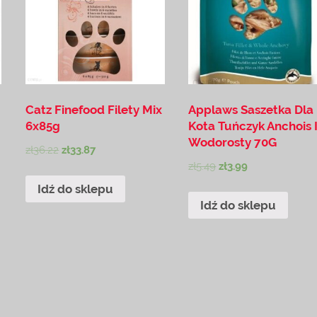
Catz Finefood Filety Mix
Applaws Saszetka Dla
6x85g
Kota Tuńczyk Anchois 
Wodorosty 70G
zł
36.22
zł
33.87
zł
5.49
zł
3.99
Idź do sklepu
Idź do sklepu