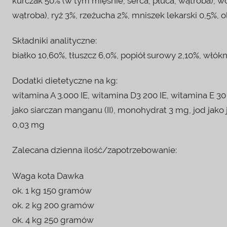
kurczak 50% (w tym mięśnie, serca, płuca, wątroba), w
wątroba), ryż 3%, rzeżucha 2%, mniszek lekarski 0,5%, o
Składniki analityczne:
białko 10,60%, tłuszcz 6,0%, popiół surowy 2,10%, włó
Dodatki dietetyczne na kg:
witamina A 3.000 IE, witamina D3 200 IE, witamina E 
jako siarczan manganu (II), monohydrat 3 mg, jod jak
0,03 mg
Zalecana dzienna ilość/zapotrzebowanie:
Waga kota Dawka
ok. 1 kg 150 gramów
ok. 2 kg 200 gramów
ok. 4 kg 250 gramów