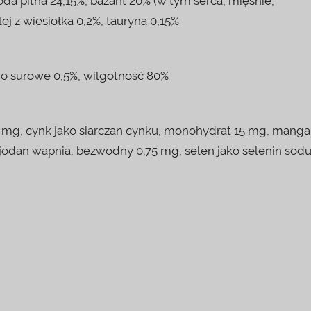
oda pitna 24,15%, bażant 20% (w tym serca, mięśnie,
lej z wiesiołka 0,2%, tauryna 0,15%
kno surowe 0,5%, wilgotność 80%
30 mg, cynk jako siarczan cynku, monohydrat 15 mg, mang
o jodan wapnia, bezwodny 0,75 mg, selen jako selenin sod