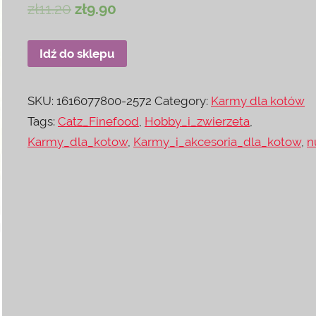
zł
11.20
zł
9.90
Idź do sklepu
SKU:
1616077800-2572
Category:
Karmy dla kotów
Tags:
Catz_Finefood
,
Hobby_i_zwierzeta
,
Karmy_dla_kotow
,
Karmy_i_akcesoria_dla_kotow
,
n