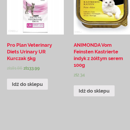
Pro Plan Veterinary
ANIMONDA Vom
Diets Urinary UR
Feinsten Kastrierte
Kurczak 5kg
indyk z żółtym serem
100g
zł
181.86
zł
133.99
zł
2.34
Idź do sklepu
Idź do sklepu