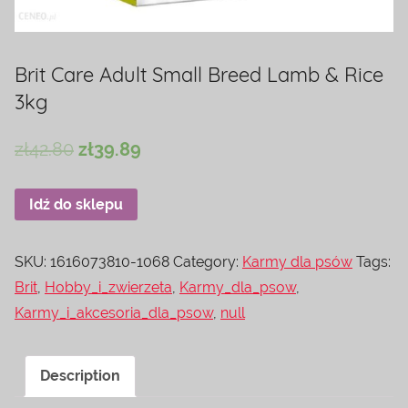
Brit Care Adult Small Breed Lamb & Rice
3kg
zł
42.80
zł
39.89
Idź do sklepu
SKU:
1616073810-1068
Category:
Karmy dla psów
Tags:
Brit
,
Hobby_i_zwierzeta
,
Karmy_dla_psow
,
Karmy_i_akcesoria_dla_psow
,
null
Description