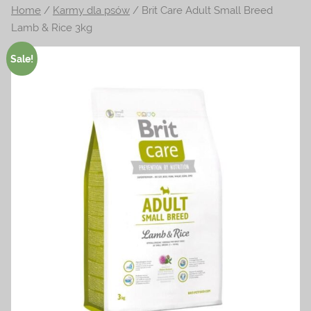
Home
/
Karmy dla psów
/ Brit Care Adult Small Breed
na
Lamb & Rice 3kg
temat
terrarystyki
Sale!
i
akwarystyki.
Zapraszamy!