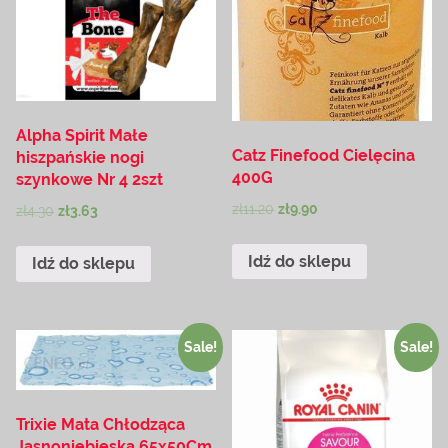
Alpha Spirit Małe
Catz Finefood Cielęcina
hiszpańskie nogi
400G
szynkowe Nr 4 2szt
zł
11.20
zł
9.90
zł
4.30
zł
3.63
Idź do sklepu
Idź do sklepu
Sale!
Sale!
Trixie Mata Chłodząca
Jasnoniebieska 65x50Cm