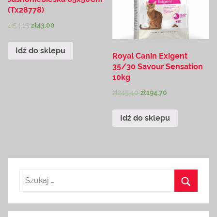
(Tx28778)
zł
54.15
zł
43.00
Idź do sklepu
Royal Canin Exigent
35/30 Savour Sensation
10kg
zł
245.40
zł
194.70
Idź do sklepu