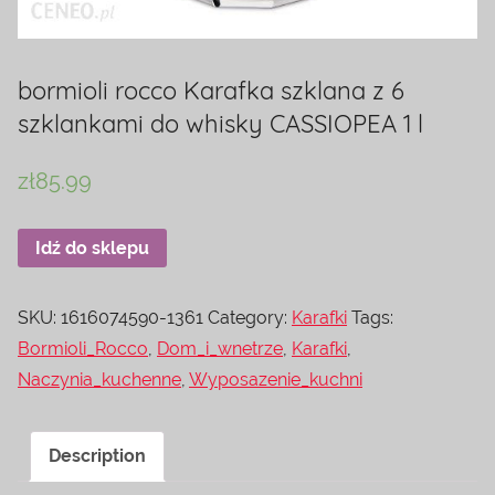
bormioli rocco Karafka szklana z 6
szklankami do whisky CASSIOPEA 1 l
zł
85.99
Idź do sklepu
SKU:
1616074590-1361
Category:
Karafki
Tags:
Bormioli_Rocco
,
Dom_i_wnetrze
,
Karafki
,
Naczynia_kuchenne
,
Wyposazenie_kuchni
Description