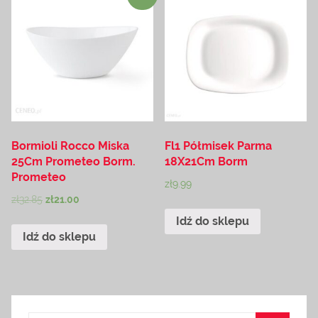
Bormioli Rocco Miska
Fl1 Półmisek Parma
25Cm Prometeo Borm.
18X21Cm Borm
Prometeo
zł
9.99
zł
32.85
zł
21.00
Idź do sklepu
Idź do sklepu