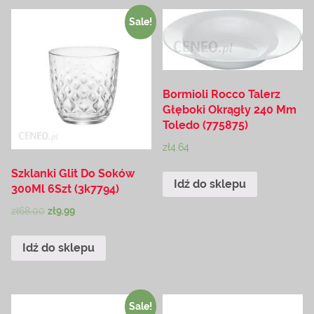
Sale!
Bormioli Rocco Talerz
Głęboki Okrągły 240 Mm
Toledo (775875)
zł
4.64
Szklanki Glit Do Soków
Idź do sklepu
300Ml 6Szt (3k7794)
zł
68.00
zł
9.99
Idź do sklepu
Sale!