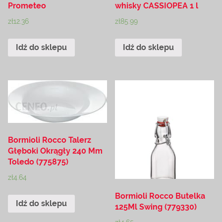
Prometeo
whisky CASSIOPEA 1 l
zł
12.36
zł
85.99
Idź do sklepu
Idź do sklepu
Bormioli Rocco Talerz
Głęboki Okrągły 240 Mm
Toledo (775875)
zł
4.64
Bormioli Rocco Butelka
Idź do sklepu
125Ml Swing (779330)