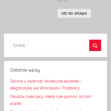
zł
4.65
Idź do sklepu
Ostatnie wpisy
Zaćma u zwierząt: skuteczne leczenie i
diagnostyka we Wrocławiu i Trzebnicy
Okulista zwierzęcy: kiedy i jak pomóc oczom
pupila