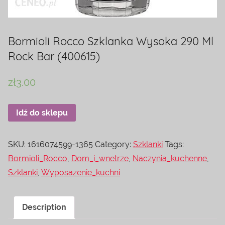
Bormioli Rocco Szklanka Wysoka 290 Ml
Rock Bar (400615)
zł
3.00
Idź do sklepu
SKU:
1616074599-1365
Category:
Szklanki
Tags:
Bormioli_Rocco
,
Dom_i_wnetrze
,
Naczynia_kuchenne
,
Szklanki
,
Wyposazenie_kuchni
Description