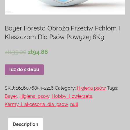
Bayer Foresto Obroża Przeciw Pchłom I
Kleszczom Dla Psów Powyżej 8Kg
zł
135.00
zł
94.86
Idź do sklepu
SKU:
1616076854-2216
Category:
Higiena psów
Tags:
Bayer
,
Higiena_psow
,
Hobby_i_zwierzeta
,
Karmy_i_akcesoria_dla_psow
,
null
Description