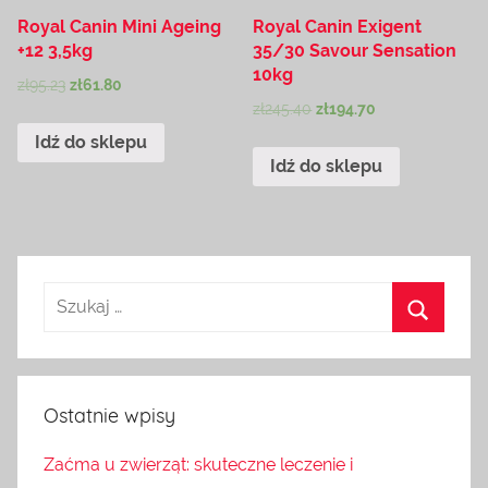
Royal Canin Mini Ageing
Royal Canin Exigent
+12 3,5kg
35/30 Savour Sensation
10kg
zł
95.23
zł
61.80
zł
245.40
zł
194.70
Idź do sklepu
Idź do sklepu
Ostatnie wpisy
Zaćma u zwierząt: skuteczne leczenie i