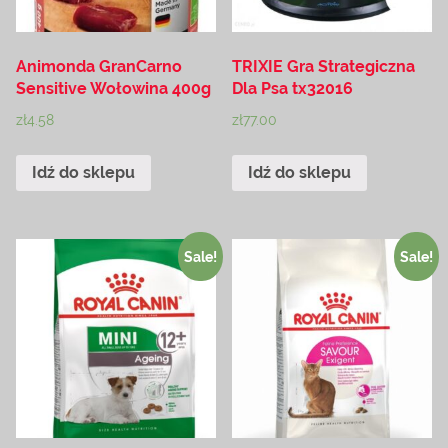
Animonda GranCarno
TRIXIE Gra Strategiczna
Sensitive Wołowina 400g
Dla Psa tx32016
zł
4.58
zł
77.00
Idź do sklepu
Idź do sklepu
Sale!
Sale!