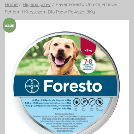
Home
/
Higiena psów
/ Bayer Foresto Obroża Przeciw
na
Pchłom I Kleszczom Dla Psów Powyżej 8Kg
temat
terrarystyki
Sale!
i
akwarystyki.
Zapraszamy!