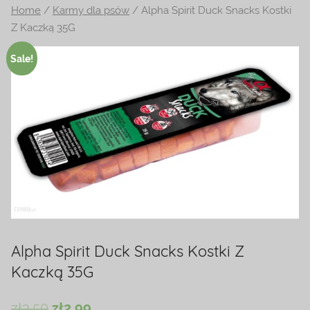
Home
/
Karmy dla psów
/ Alpha Spirit Duck Snacks Kostki
na
Z Kaczką 35G
temat
terrarystyki
Sale!
i
akwarystyki.
Zapraszamy!
Alpha Spirit Duck Snacks Kostki Z
Kaczką 35G
zł
3.50
zł
2.99