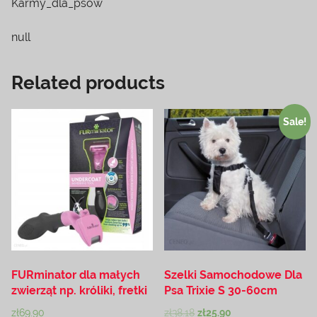
Karmy_dla_psow
null
Related products
Sale!
FURminator dla małych
Szelki Samochodowe Dla
zwierząt np. króliki, fretki
Psa Trixie S 30-60cm
zł
69.90
zł
38.18
zł
25.90