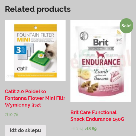
Related products
Sale!
Catit 2.0 Poidełko
Fontanna Flower Mini Filtr
Wymienny 3szt
Brit Care Functional
zł
10.78
Snack Endurance 150G
zł
10.14
zł
8.89
Idź do sklepu