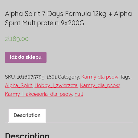
Alpha Spirit 7 Days Formula 12kg + Alpha
Spirit Multiprotein 9x200G
zł
189.00
Idź do sklepu
SKU:
1616075759-1801
Category:
Karmy dla psów
Tags:
Alpha_Spirit
,
Hobby_i_zwierzeta
,
Karmy_dla_psow
,
Karmy_i_akcesoria_dla_psow
,
null
Description
Description