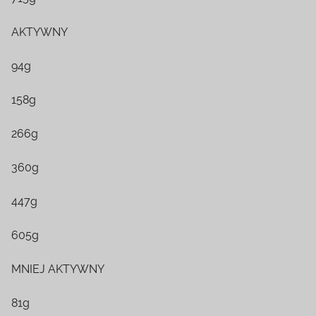
AKTYWNY
94g
158g
266g
360g
447g
605g
MNIEJ AKTYWNY
81g