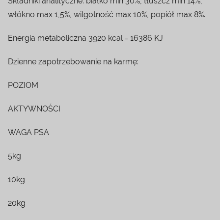
Składniki analityczne: białko min 30%, tłuszcz min 14%,
włókno max 1,5%, wilgotność max 10%, popiół max 8%.
Energia metaboliczna 3920 kcal = 16386 KJ
Dzienne zapotrzebowanie na karmę:
POZIOM
AKTYWNOŚCI
WAGA PSA
5kg
10kg
20kg