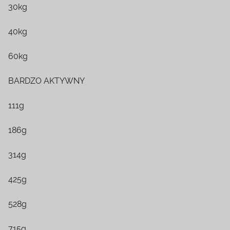
30kg
40kg
60kg
BARDZO AKTYWNY
111g
186g
314g
425g
528g
715g