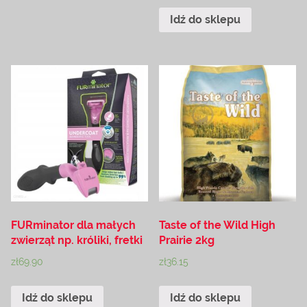
Idź do sklepu
FURminator dla małych
Taste of the Wild High
zwierząt np. króliki, fretki
Prairie 2kg
zł
69.90
zł
36.15
Idź do sklepu
Idź do sklepu