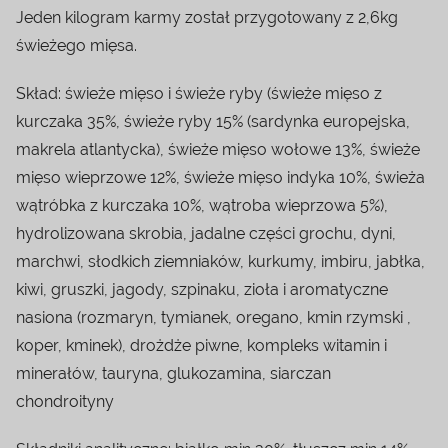
Jeden kilogram karmy został przygotowany z 2,6kg
świeżego mięsa.
Skład: świeże mięso i świeże ryby (świeże mięso z
kurczaka 35%, świeże ryby 15% (sardynka europejska,
makrela atlantycka), świeże mięso wołowe 13%, świeże
mięso wieprzowe 12%, świeże mięso indyka 10%, świeża
wątróbka z kurczaka 10%, wątroba wieprzowa 5%),
hydrolizowana skrobia, jadalne części grochu, dyni,
marchwi, słodkich ziemniaków, kurkumy, imbiru, jabłka,
kiwi, gruszki, jagody, szpinaku, zioła i aromatyczne
nasiona (rozmaryn, tymianek, oregano, kmin rzymski ,
koper, kminek), drożdże piwne, kompleks witamin i
minerałów, tauryna, glukozamina, siarczan
chondroityny