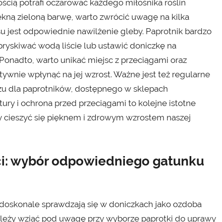
ością potrafi oczarować każdego miłośnika roślin
ękną zieloną barwę, warto zwrócić uwagę na kilka
u jest odpowiednie nawilżenie gleby. Paprotnik bardzo
pryskiwać wodą liście lub ustawić doniczkę na
Ponadto, warto unikać miejsc z przeciągami oraz
wnie wpłynąć na jej wzrost. Ważne jest też regularne
zu dla paprotników, dostępnego w sklepach
ry i ochrona przed przeciągami to kolejne istotne
my cieszyć się pięknem i zdrowym wzrostem naszej
i: wybór odpowiedniego gatunku
re doskonale sprawdzają się w doniczkach jako ozdoba
ależy wziąć pod uwagę przy wyborze paprotki do uprawy