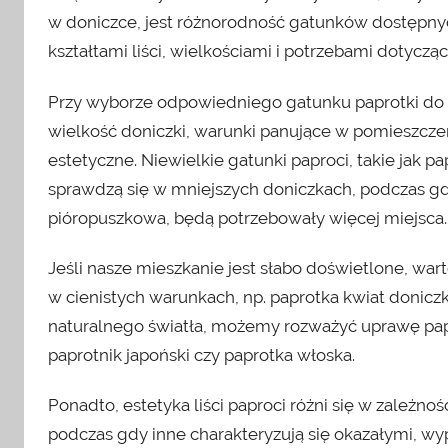
w doniczce, jest różnorodność gatunków dostępnych
kształtami liści, wielkościami i potrzebami dotycząc
Przy wyborze odpowiedniego gatunku paprotki do do
wielkość doniczki, warunki panujące w pomieszczen
estetyczne. Niewielkie gatunki paproci, takie jak 
sprawdzą się w mniejszych doniczkach, podczas gd
pióropuszkowa, będą potrzebowały więcej miejsca.
Jeśli nasze mieszkanie jest słabo doświetlone, war
w cienistych warunkach, np. paprotka kwiat donicz
naturalnego światła, możemy rozważyć uprawę papro
paprotnik japoński czy paprotka włoska.
Ponadto, estetyka liści paproci różni się w zależnoś
podczas gdy inne charakteryzują się okazałymi,