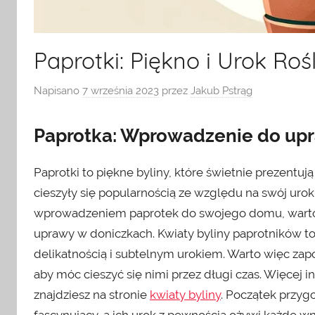
Paprotki: Piękno i Urok Ro
Napisano
7 września 2023
przez
Jakub Pstrąg
Paprotka: Wprowadzenie do up
Paprotki to piękne byliny, które świetnie prezentują 
cieszyły się popularnością ze względu na swój urok 
wprowadzeniem paprotek do swojego domu, warto 
uprawy w doniczkach. Kwiaty byliny paprotników to
delikatnością i subtelnym urokiem. Warto więc zapo
aby móc cieszyć się nimi przez długi czas. Więcej 
znajdziesz na stronie
kwiaty byliny
. Początek przy
fascynujący, a ich urok z pewnością ożywi każde wn