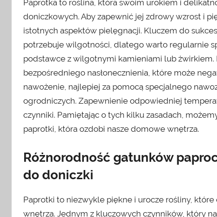
Paprotka to roślina, która swoim urokiem i delikatn
doniczkowych. Aby zapewnić jej zdrowy wzrost i pi
istotnych aspektów pielęgnacji. Kluczem do sukces
potrzebuje wilgotności, dlatego warto regularnie s
podstawce z wilgotnymi kamieniami lub żwirkiem. 
bezpośredniego nasłonecznienia, które może negaty
nawożenie, najlepiej za pomocą specjalnego nawo
ogrodniczych. Zapewnienie odpowiedniej temperatu
czynniki. Pamiętając o tych kilku zasadach, może
paprotki, która ozdobi nasze domowe wnętrza.
Różnorodność gatunków paproc
do doniczki
Paprotki to niezwykle piękne i urocze rośliny, któ
wnętrza. Jednym z kluczowych czynników, który n