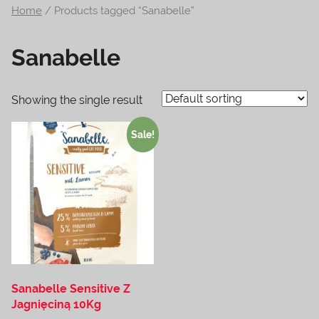
Home
/ Products tagged “Sanabelle”
na
temat
Sanabelle
terrarystyki
i
akwarystyki.
Showing the single result
Zapraszamy!
Sale!
Sanabelle Sensitive Z
Jagnięciną 10Kg