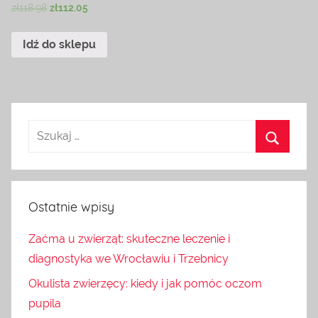
zł
118.98
zł
112.05
Idź do sklepu
Ostatnie wpisy
Zaćma u zwierząt: skuteczne leczenie i
diagnostyka we Wrocławiu i Trzebnicy
Okulista zwierzęcy: kiedy i jak pomóc oczom
pupila