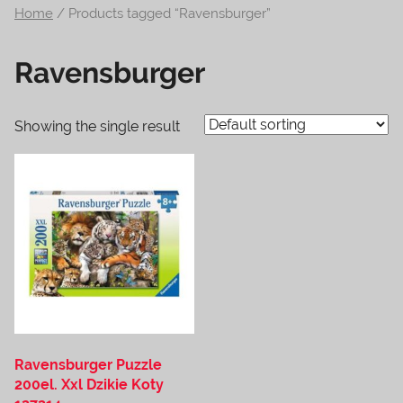
Home
/ Products tagged “Ravensburger”
na
temat
Ravensburger
terrarystyki
i
akwarystyki.
Showing the single result
Zapraszamy!
Ravensburger Puzzle
200el. Xxl Dzikie Koty