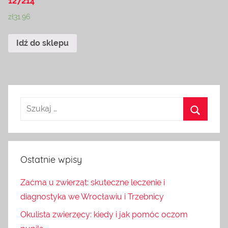
127214
zł
31.96
Idź do sklepu
Ostatnie wpisy
Zaćma u zwierząt: skuteczne leczenie i
diagnostyka we Wrocławiu i Trzebnicy
Okulista zwierzęcy: kiedy i jak pomóc oczom