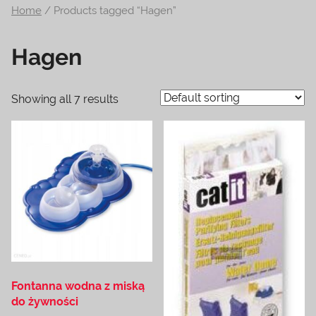
Home
/ Products tagged “Hagen”
na
temat
Hagen
terrarystyki
i
akwarystyki.
Showing all 7 results
Zapraszamy!
Fontanna wodna z miską
do żywności