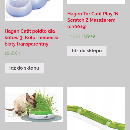
Hagen Tor Catit Play 'N
Scratch Z Masażerem
(ch0019)
Hagen Catit poidło dla
zł
43.99
zł
39.19
kotów 3l Kolor niebieski
biały transparentny
Idź do sklepu
zł
158.89
Idź do sklepu