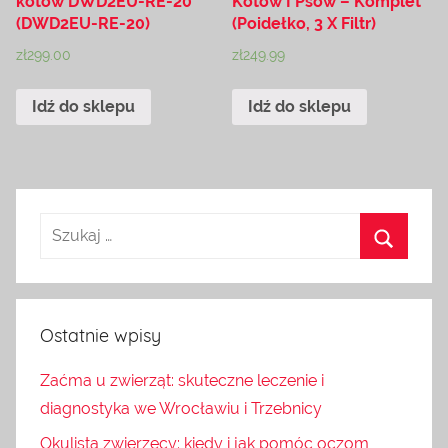
kotów DWD2EU-RE-20
Kotów I Psów – Komplet
(DWD2EU-RE-20)
(Poidełko, 3 X Filtr)
zł
299.00
zł
249.99
Idź do sklepu
Idź do sklepu
Ostatnie wpisy
Zaćma u zwierząt: skuteczne leczenie i
diagnostyka we Wrocławiu i Trzebnicy
Okulista zwierzęcy: kiedy i jak pomóc oczom