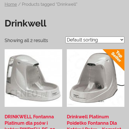
Home
/ Products tagged “Drinkwell”
na
temat
Drinkwell
terrarystyki
i
akwarystyki.
Showing all 2 results
Zapraszamy!
DRINKWELL Fontanna
Drinkwell Platinum
Platinum dla psów i
Poidełko Fontanna Dla