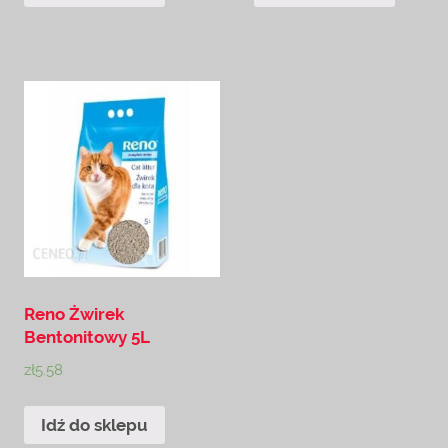
Reno Żwirek
Bentonitowy 5L
zł
5.58
Idź do sklepu