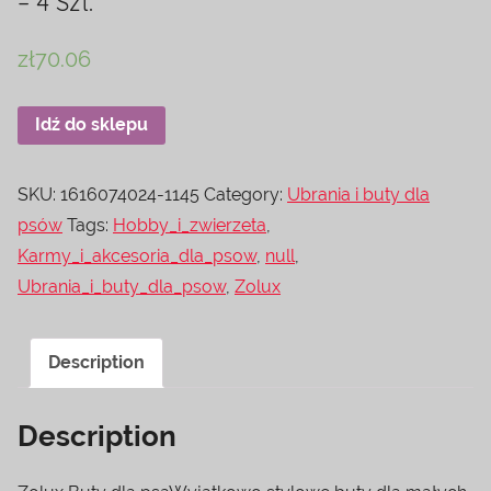
– 4 Szt.
zł
70.06
Idź do sklepu
SKU:
1616074024-1145
Category:
Ubrania i buty dla
psów
Tags:
Hobby_i_zwierzeta
,
Karmy_i_akcesoria_dla_psow
,
null
,
Ubrania_i_buty_dla_psow
,
Zolux
Description
Description