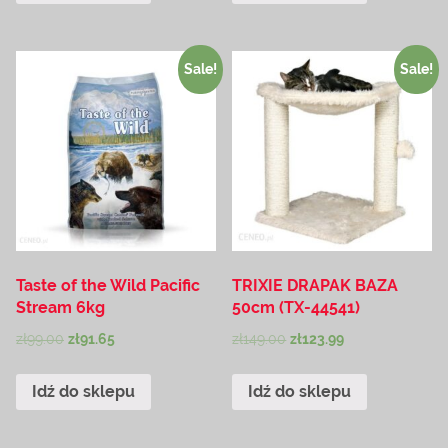
Sale!
Sale!
Taste of the Wild Pacific
TRIXIE DRAPAK BAZA
Stream 6kg
50cm (TX-44541)
zł
99.00
zł
91.65
zł
149.00
zł
123.99
Idź do sklepu
Idź do sklepu