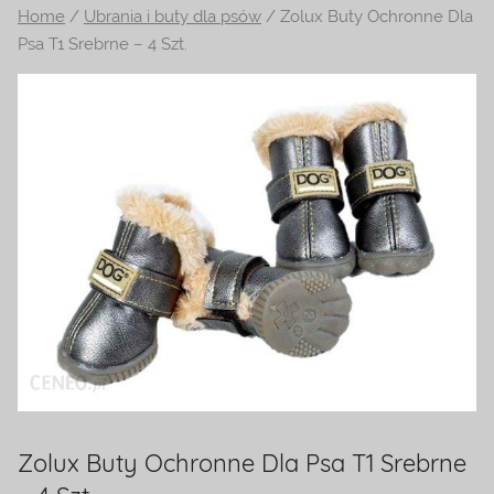
Home
/
Ubrania i buty dla psów
/ Zolux Buty Ochronne Dla
na
Psa T1 Srebrne – 4 Szt.
temat
terrarystyki
i
akwarystyki.
Zapraszamy!
Zolux Buty Ochronne Dla Psa T1 Srebrne