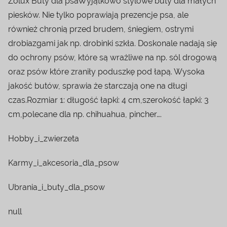
Zolux Buty dla psaWyjątkowo stylowe buty dla małych
piesków. Nie tylko poprawiają prezencje psa, ale
również chronią przed brudem, śniegiem, ostrymi
drobiazgami jak np. drobinki szkła. Doskonale nadają się
do ochrony psów, które są wrażliwe na np. sól drogową
oraz psów które zraniły poduszkę pod łapą. Wysoka
jakość butów, sprawia że starczają one na długi
czas.Rozmiar 1: długość łapki: 4 cm,szerokość łapki: 3
cm,polecane dla np. chihuahua, pincher….
Hobby_i_zwierzeta
Karmy_i_akcesoria_dla_psow
Ubrania_i_buty_dla_psow
null