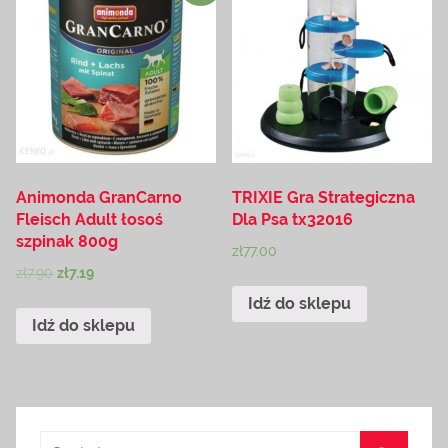
Animonda GranCarno
TRIXIE Gra Strategiczna
Fleisch Adult łosoś
Dla Psa tx32016
szpinak 800g
zł
77.00
zł
7.90
zł
7.19
Idź do sklepu
Idź do sklepu