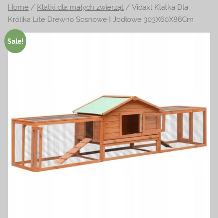
Home
/
Klatki dla małych zwierząt
/ Vidaxl Klatka Dla
na
Królika Lite Drewno Sosnowe I Jodłowe 303X60X86Cm
temat
terrarystyki
Sale!
i
akwarystyki.
Zapraszamy!