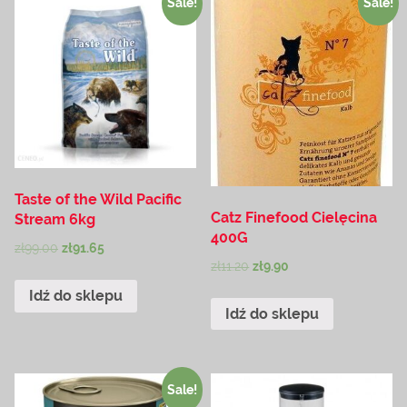
Sale!
Sale!
Taste of the Wild Pacific
Catz Finefood Cielęcina
Stream 6kg
400G
zł
99.00
zł
91.65
zł
11.20
zł
9.90
Idź do sklepu
Idź do sklepu
Sale!