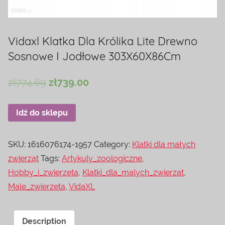
Vidaxl Klatka Dla Królika Lite Drewno
Sosnowe I Jodłowe 303X60X86Cm
zł
774.69
zł
739.00
Idź do sklepu
SKU:
1616076174-1957
Category:
Klatki dla małych
zwierząt
Tags:
Artykuly_zoologiczne
,
Hobby_i_zwierzeta
,
Klatki_dla_malych_zwierzat
,
Male_zwierzeta
,
VidaXL
Description