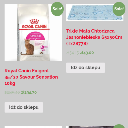
Sale!
Sale!
Trixie Mata Chłodząca
Jasnoniebieska 65x50Cm
(Tx28778)
zł
54.15
zł
43.00
Idź do sklepu
Royal Canin Exigent
35/30 Savour Sensation
10kg
zł
245.40
zł
194.70
Idź do sklepu