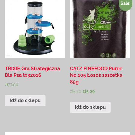
Sale!
TRIXIE Gra Strategiczna
CATZ FINEFOOD Purrrr
Dla Psa tx32016
No.105 Łosoś saszetka
85g
zł
77.00
zł
5.20
zł
5.09
Idź do sklepu
Idź do sklepu