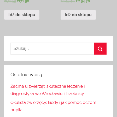
zł
76.59
zł
71.98
zł
245.40
zł
194.70
Idź do sklepu
Idź do sklepu
Ostatnie wpisy
Zaćma u zwierząt: skuteczne leczenie i
diagnostyka we Wrocławiu i Trzebnicy
Okulista zwierzęcy: kiedy i jak pomóc oczom
pupila