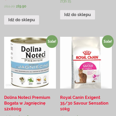
zł
36.15
zł
11.20
zł
9.90
Idź do sklepu
Idź do sklepu
Sale!
Sale!
Dolina Noteci Premium
Royal Canin Exigent
Bogata w Jagnięcinę
35/30 Savour Sensation
12x800g
10kg