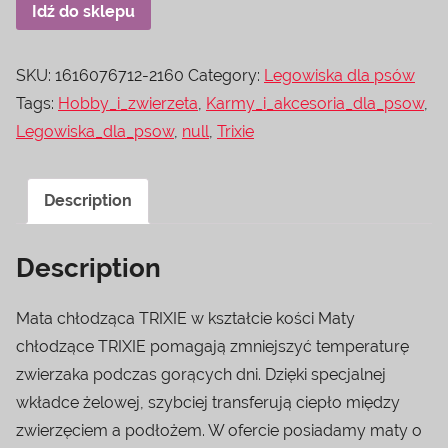
Idź do sklepu
SKU:
1616076712-2160
Category:
Legowiska dla psów
Tags:
Hobby_i_zwierzeta
,
Karmy_i_akcesoria_dla_psow
,
Legowiska_dla_psow
,
null
,
Trixie
Description
Description
Mata chłodząca TRIXIE w kształcie kości Maty
chłodzące TRIXIE pomagają zmniejszyć temperaturę
zwierzaka podczas gorących dni. Dzięki specjalnej
wkładce żelowej, szybciej transferują ciepło między
zwierzęciem a podłożem. W ofercie posiadamy maty o