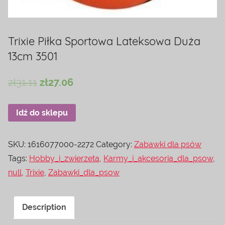
Trixie Piłka Sportowa Lateksowa Duża
13cm 3501
zł
31.11
zł
27.06
Idź do sklepu
SKU:
1616077000-2272
Category:
Zabawki dla psów
Tags:
Hobby_i_zwierzeta
,
Karmy_i_akcesoria_dla_psow
,
null
,
Trixie
,
Zabawki_dla_psow
Description