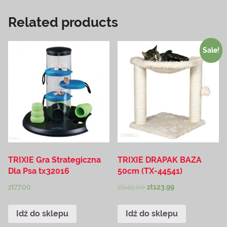
Related products
Sale!
TRIXIE Gra Strategiczna
TRIXIE DRAPAK BAZA
Dla Psa tx32016
50cm (TX-44541)
zł
77.00
zł
149.00
zł
123.99
Idź do sklepu
Idź do sklepu