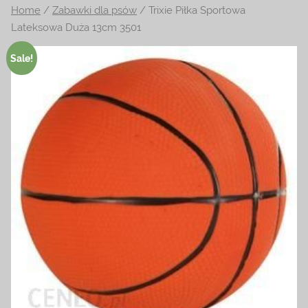
Home
/
Zabawki dla psów
/ Trixie Piłka Sportowa
na
Lateksowa Duża 13cm 3501
temat
terrarystyki
Sale!
i
akwarystyki.
Zapraszamy!