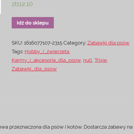
zł
112.10
Idź do sklepu
SKU:
1616077107-2315
Category:
Zabawki dla psów
Tags:
Hobby_i_zwierzeta
,
Karmy_i_akcesoria_dla_psow
,
null
,
Trixie
,
Zabawki_dla_psow
chowa przeznaczona dla psów i kotów. Dostarcza zabawy na