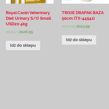
Royal Canin Veterinary
TRIXIE DRAPAK BAZA
Diet Urinary S/O Small
50cm (TX-44541)
USD20 4kg
zł
149.00
zł
123.99
zł
113.33
zł
106.95
Idź do sklepu
Idź do sklepu