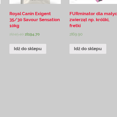
Royal Canin Exigent
FURminator dla mały
35/30 Savour Sensation
zwierząt np. króliki,
10kg
fretki
zł
245.40
zł
194.70
zł
69.90
Idź do sklepu
Idź do sklepu