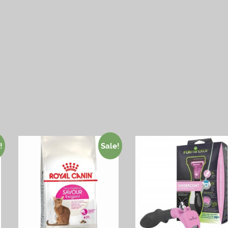
!
Sale!