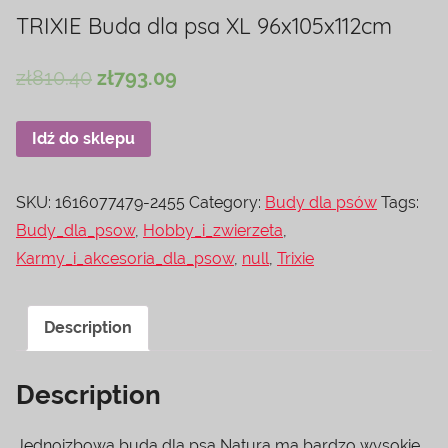
TRIXIE Buda dla psa XL 96x105x112cm
zł
810.40
zł
793.09
Idź do sklepu
SKU:
1616077479-2455
Category:
Budy dla psów
Tags:
Budy_dla_psow
,
Hobby_i_zwierzeta
,
Karmy_i_akcesoria_dla_psow
,
null
,
Trixie
Description
Description
Jednoizbowa buda dla psa Natura ma bardzo wysokie