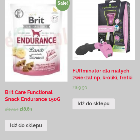
Sale!
FURminator dla małych
zwierząt np. króliki, fretki
zł
69.90
Brit Care Functional
Snack Endurance 150G
Idź do sklepu
zł
10.14
zł
8.89
Idź do sklepu