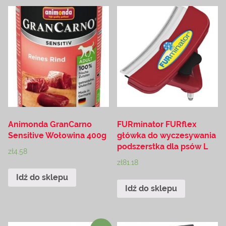
Animonda GranCarno
FURminator FURflex
Sensitive Wołowina 400g
główka do wyczesywania
podszerstka dla psów L
zł
4.58
zł
81.18
Idź do sklepu
Idź do sklepu