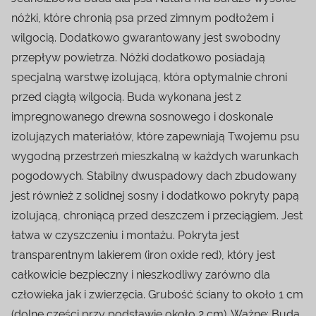
nóżki, które chronią psa przed zimnym podłożem i
wilgocią. Dodatkowo gwarantowany jest swobodny
przepływ powietrza. Nóżki dodatkowo posiadają
specjalną warstwę izolującą, która optymalnie chroni
przed ciągłą wilgocią. Buda wykonana jest z
impregnowanego drewna sosnowego i doskonale
izolujązych materiałów, które zapewniają Twojemu psu
wygodną przestrzeń mieszkalną w każdych warunkach
pogodowych. Stabilny dwuspadowy dach zbudowany
jest również z solidnej sosny i dodatkowo pokryty papą
izolującą, chroniącą przed deszczem i przeciągiem. Jest
łatwa w czyszczeniu i montażu. Pokryta jest
transparentnym lakierem (iron oxide red), który jest
całkowicie bezpieczny i nieszkodliwy zarówno dla
człowieka jak i zwierzęcia. Grubość ściany to około 1 cm
(dolne części przy podstawie około 2 cm). Ważne: Buda