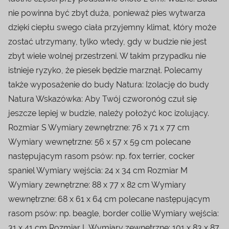
nie powinna być zbyt duża, ponieważ pies wytwarza
dzięki ciepłu swego ciała przyjemny klimat, który może
zostać utrzymany, tylko wtedy, gdy w budzie nie jest
zbyt wiele wolnej przestrzeni. W takim przypadku nie
istnieje ryzyko, że piesek będzie marznął. Polecamy
także wyposażenie do budy Natura: Izolację do budy
Natura Wskazówka: Aby Twój czworonóg czuł się
jeszcze lepiej w budzie, należy położyć koc izolujący.
Rozmiar S Wymiary zewnętrzne: 76 x 71 x 77 cm
Wymiary wewnętrzne: 56 x 57 x 59 cm polecane
następującym rasom psów: np. fox terrier, cocker
spaniel Wymiary wejścia: 24 x 34 cm Rozmiar M
Wymiary zewnętrzne: 88 x 77 x 82 cm Wymiary
wewnętrzne: 68 x 61 x 64 cm polecane następującym
rasom psów: np. beagle, border collie Wymiary wejścia:
31 x 41 cm Rozmiar L Wymiary zewnętrzne: 101 x 83 x 87