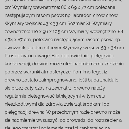
cm Wymiary wewnętrzne: 86 x 69 x 72 cm polecane
następującym rasom psów: np. labrador, chow chow
Wymiary wejścia: 43 x 33 cm Rozmiar XL Wymiary
zewnętrzne: 110 x 96 x 105 cm Wymiary wewnętrzne: 88
x 74 x 87 cm, polecane następującym rasom psów: np.
owczarek, golden retriever Wymiary wejścia: 53 x 38 cm
Proszę zwróć uwagę: Bez odpowiedniej pielęgnacji,
konserwacji, drewno może ulec nadmiernemu zniszeniu
poprzez warunki atmosferycze. Pomimo tego, iż
drewno zostało zaimpregnowane, jeśli buda znajduję
się przez cały czas na zewnątrz, drewno należy
regularnie pielęgnować istniejącymi w tym celu
nieszkodliwymi dla zdrowia zwierząt środkami do
pielęgnacji drewna. W przeciwnym razie drewno może
się nadmiernie wysuszyć, co prowadzi do roztrzepienia
się jego warstw i odłamania części, wpływając na