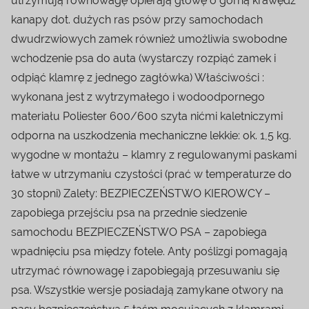
utrzymują równowagę opierają głowę o górną krawędź
kanapy dot. dużych ras psów przy samochodach
dwudrzwiowych zamek również umożliwia swobodne
wchodzenie psa do auta (wystarczy rozpiąć zamek i
odpiąć klamrę z jednego zagłówka) Właściwości :
wykonana jest z wytrzymałego i wodoodpornego
materiału Poliester 600/600 szyta nićmi kaletniczymi
odporna na uszkodzenia mechaniczne lekkie: ok. 1,5 kg.
wygodne w montażu – klamry z regulowanymi paskami
łatwe w utrzymaniu czystości (prać w temperaturze do
30 stopni) Zalety: BEZPIECZEŃSTWO KIEROWCY –
zapobiega przejściu psa na przednie siedzenie
samochodu BEZPIECZEŃSTWO PSA – zapobiega
wpadnięciu psa między fotele. Anty poślizgi pomagają
utrzymać równowagę i zapobiegają przesuwaniu się
psa. Wszystkie wersje posiadają zamykane otwory na