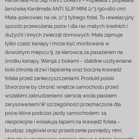
Kardimata Anti Slip mini z bokami – Popielata z popielatą
lamówką Kardimata ANTI SLIP MINI 2/3 (90×160 cm)
Mata-pokrowiec na ok. 2/3 tylnego fotel. To rewelacyjny
sposób przewożenia psów ( dla ras małych średnich i
dużych) i innych zwierząt domowych. Mata zajmuje
tylko część kanapy i może być montowana w
dowolnym miejscu tj. za kierowcą za pasażerem na
środku kanapy. Wersja z bokami – stabilne usztywniane
boki chronią drzwi i tapicerkę oraz boczną krawędź
fotela przed zanieczyszczeniami. Produkt polski
Stworzone by chronić wnętrze samochodu przed
wszelkimi zabrudzeniami: sierścią wodą piaskiem
zarysowaniami W szczególności przeznaczona dla
psów które podczas jazdy samochodem: są
niespokojne i wskakują łapami na krawędź fotela –
brudząc zagłówki oraz przestrzenie pomiędzy nimi