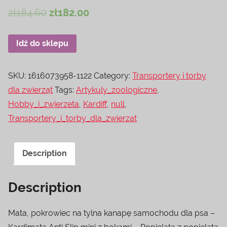
zł
184.60
zł
182.00
Idź do sklepu
SKU:
1616073958-1122
Category:
Transportery i torby
dla zwierząt
Tags:
Artykuly_zoologiczne
,
Hobby_i_zwierzeta
,
Kardiff
,
null
,
Transportery_i_torby_dla_zwierzat
Description
Description
Mata, pokrowiec na tylna kanapę samochodu dla psa –