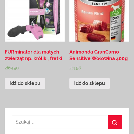
FURminator dla małych
Animonda GranCarno
zwierząt np. króliki, fretki
Sensitive Wołowina 400g
zł
69.90
zł
4.58
Idź do sklepu
Idź do sklepu