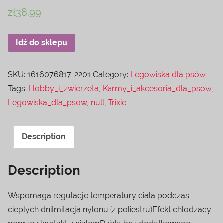
zł
38.99
Idź do sklepu
SKU:
1616076817-2201
Category:
Legowiska dla psów
Tags:
Hobby_i_zwierzeta
,
Karmy_i_akcesoria_dla_psow
,
Legowiska_dla_psow
,
null
,
Trixie
Description
Description
Wspomaga regulacje temperatury ciala podczas
cieplych dniImitacja nylonu (z poliestru)Efekt chlodzacy