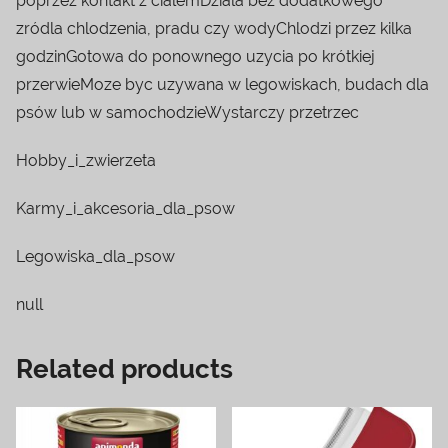
poprzez kontakt z cialemDziala bez dodatkowego
zródla chlodzenia, pradu czy wodyChlodzi przez kilka
godzinGotowa do ponownego uzycia po krótkiej
przerwieMoze byc uzywana w legowiskach, budach dla
psów lub w samochodzieWystarczy przetrzec
Hobby_i_zwierzeta
Karmy_i_akcesoria_dla_psow
Legowiska_dla_psow
null
Related products