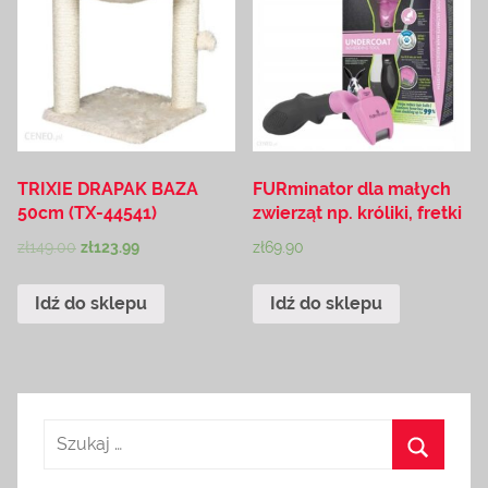
TRIXIE DRAPAK BAZA
FURminator dla małych
50cm (TX-44541)
zwierząt np. króliki, fretki
zł
149.00
zł
123.99
zł
69.90
Idź do sklepu
Idź do sklepu