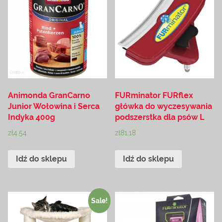
Animonda GranCarno
FURminator FURflex
Junior Wołowina i Serca
główka do wyczesywania
Indyka 400g
podszerstka dla psów L
zł
4.54
zł
81.18
Idź do sklepu
Idź do sklepu
Sale!