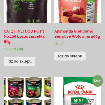
CATZ FINEFOOD Purrrr
Animonda GranCarno
No.105 Łosoś saszetka
Sensitive Wołowina 400g
85g
zł
4.58
zł
5.20
zł
5.09
Idź do sklepu
Idź do sklepu
Sale!