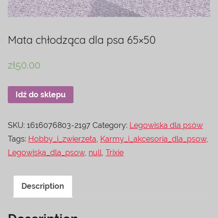
Mata chłodząca dla psa 65×50
zł
50.00
Idź do sklepu
SKU:
1616076803-2197
Category:
Legowiska dla psów
Tags:
Hobby_i_zwierzeta
,
Karmy_i_akcesoria_dla_psow
,
Legowiska_dla_psow
,
null
,
Trixie
Description