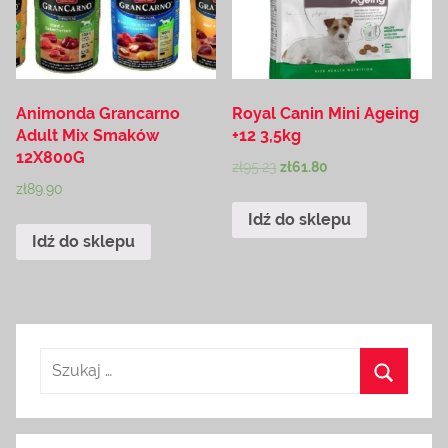
Animonda Grancarno
Royal Canin Mini Ageing
Adult Mix Smaków
+12 3,5kg
12X800G
zł
95.23
zł
61.80
zł
89.90
Idź do sklepu
Idź do sklepu