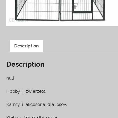
Description
Description
null
Hobby_i_zwierzeta
Karmy_i_akcesoria_dla_psow
Klatki_i_kojce_dla_psow