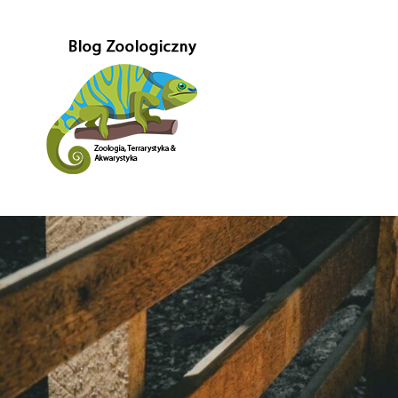
Przejdź
do
treści
Gady-
Blog
w
głównej
Gady
mierze
poświęcony
–
Zoologii.
Znajdziesz
Blog
tutaj
również