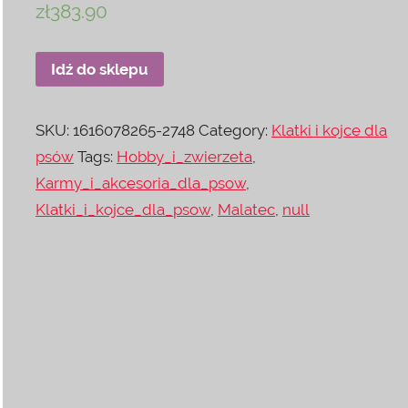
zł
383.90
Idź do sklepu
SKU:
1616078265-2748
Category:
Klatki i kojce dla
psów
Tags:
Hobby_i_zwierzeta
,
Karmy_i_akcesoria_dla_psow
,
Klatki_i_kojce_dla_psow
,
Malatec
,
null