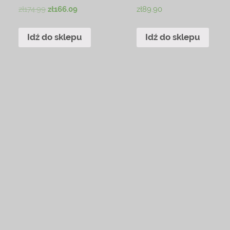
zł
174.99
zł
166.09
zł
89.90
Idź do sklepu
Idź do sklepu