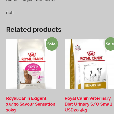
null
Related products
Sale!
Sale
Royal Canin Exigent
Royal Canin Veterinary
35/30 Savour Sensation
Diet Urinary S/O Small
10kg
USD20 4kg