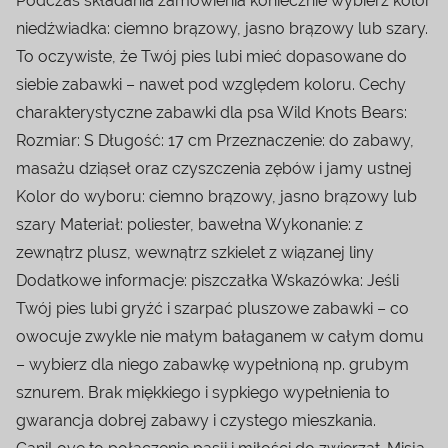
Podczas składania zamówienia koniecznie wybierz kolor
niedźwiadka: ciemno brązowy, jasno brązowy lub szary.
To oczywiste, że Twój pies lubi mieć dopasowane do
siebie zabawki – nawet pod względem koloru. Cechy
charakterystyczne zabawki dla psa Wild Knots Bears:
Rozmiar: S Długość: 17 cm Przeznaczenie: do zabawy,
masażu dziąseł oraz czyszczenia zębów i jamy ustnej
Kolor do wyboru: ciemno brązowy, jasno brązowy lub
szary Materiał: poliester, bawełna Wykonanie: z
zewnątrz plusz, wewnątrz szkielet z wiązanej liny
Dodatkowe informacje: piszczałka Wskazówka: Jeśli
Twój pies lubi gryźć i szarpać pluszowe zabawki – co
owocuje zwykle nie małym bałaganem w całym domu
– wybierz dla niego zabawkę wypełnioną np. grubym
sznurem. Brak miękkiego i sypkiego wypełnienia to
gwarancja dobrej zabawy i czystego mieszkania.