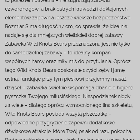
to poliester i bawełna – nie zagrażają zdrowiu
czworonogów, a brak ostrych krawędzi i doklejanych
elementów zapewnia jeszcze większe bezpieczeństwo.
Rozmiar S ma długość 17 cm, co sprawia, że idealnie
nadaje się dla mniejszych wielbicieli dobrej zabawy.
Zabawka Wild Knots Bears przeznaczona jest nie tylko
do samodzielnej zabawy – to idealny kompan
wspólnych harcy oraz miły miś do przytulania. Oprócz
tego Wild Knots Bears doskonale czyści zęby i jamę
ustną, fundując przy tym pieskowi przyjemny masaż
dziąseł – zabawka świetnie wspomaga dbanie o higienę
pyszczka Twojego milusińskiego. Niespodzianek nigdy
za wiele – dlatego oprócz wzmocnionego liną szkieletu,
Wild Knots Bears posiada wszytą piszczałkę –
odpowiednie przygryzienie zapewni dodatkowe
dźwiękowe atrakcje, które Twój psiak od razu pokocha.