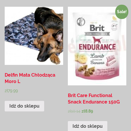
Sale!
Delfin Mata Chłodząca
Moro L
zł
79.99
Brit Care Functional
Snack Endurance 150G
Idź do sklepu
zł
10.14
zł
8.89
Idź do sklepu