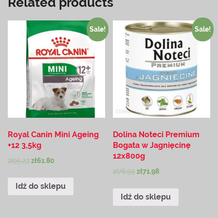
Related products
Sale!
Sale!
Royal Canin Mini Ageing
Dolina Noteci Premium
+12 3,5kg
Bogata w Jagnięcinę
12x800g
zł
95.23
zł
61.80
zł
76.59
zł
71.98
Idź do sklepu
Idź do sklepu