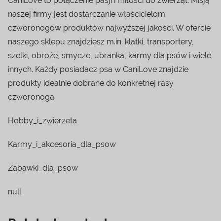
CaniLove to połączenie pasji i miłości do zwierząt. Misją
naszej firmy jest dostarczanie właścicielom
czworonogów produktów najwyższej jakości. W ofercie
naszego sklepu znajdziesz m.in. klatki, transportery,
szelki, obroże, smycze, ubranka, karmy dla psów i wiele
innych. Każdy posiadacz psa w CaniLove znajdzie
produkty idealnie dobrane do konkretnej rasy
czworonoga.
Hobby_i_zwierzeta
Karmy_i_akcesoria_dla_psow
Zabawki_dla_psow
null