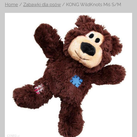
Home
/
Zabawki dla psów
/ KONG WildKnots Miś S/M
na
temat
terrarystyki
i
akwarystyki.
Zapraszamy!