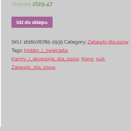
zł
59.99
zł
29.47
Idź do sklepu
SKU:
1616078785-2935
Category:
Zabawki dla psów
Tags:
Hobby_i_zwierzeta
,
Karmy_i_akcesoria_dla_psow
,
Kong
,
null
,
Zabawki_dla_psow