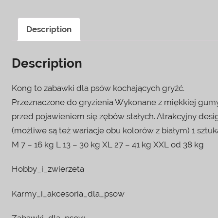
Description
Description
Kong to zabawki dla psów kochających gryźć.
Przeznaczone do gryzienia Wykonane z miękkiej gumy
przed pojawieniem się zębów stałych. Atrakcyjny desi
(możliwe są też wariacje obu kolorów z białym) 1 szt
M 7 – 16 kg L 13 – 30 kg XL 27 – 41 kg XXL od 38 kg
Hobby_i_zwierzeta
Karmy_i_akcesoria_dla_psow
Zabawki_dla_psow