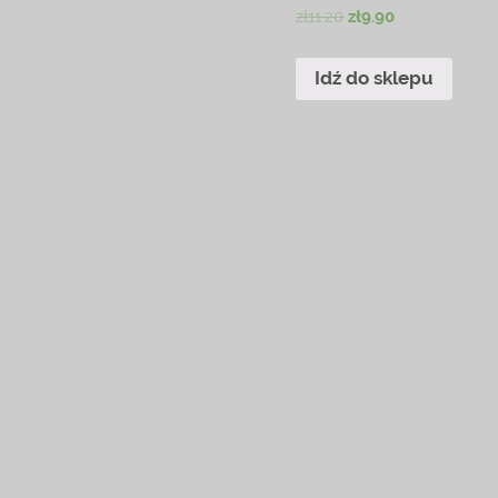
zł
11.20
zł
9.90
Idź do sklepu