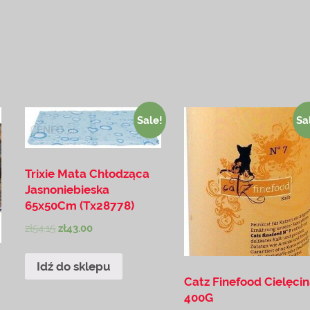
Sale!
Sa
Trixie Mata Chłodząca
Jasnoniebieska
65x50Cm (Tx28778)
zł
54.15
zł
43.00
Idź do sklepu
Catz Finefood Cielęci
400G