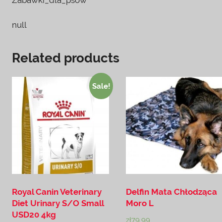
null
Related products
Sale!
Royal Canin Veterinary
Delfin Mata Chłodząca
Diet Urinary S/O Small
Moro L
USD20 4kg
zł
79.99