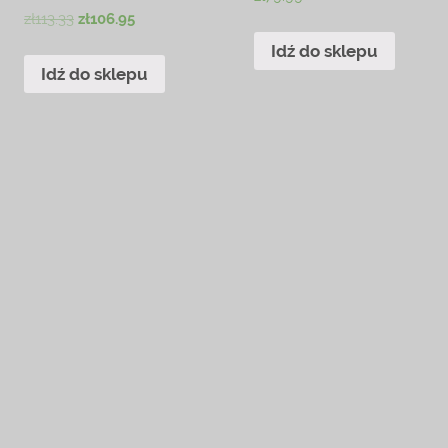
zł
113.33
zł
106.95
Idź do sklepu
Idź do sklepu