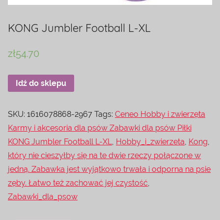
KONG Jumbler Football L-XL
zł
54.70
Idź do sklepu
SKU:
1616078868-2967
Tags:
Ceneo Hobby i zwierzęta
Karmy i akcesoria dla psów Zabawki dla psów Piłki
KONG Jumbler Football L-XL
,
Hobby_i_zwierzeta
,
Kong
,
który nie cieszyłby się na te dwie rzeczy połączone w
jedną. Zabawka jest wyjątkowo trwała i odporna na psie
zęby. Łatwo też zachować jej czystość
,
Zabawki_dla_psow