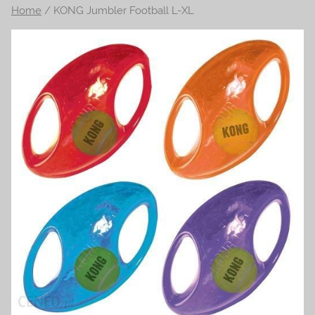
Home
/ KONG Jumbler Football L-XL
na
temat
terrarystyki
i
akwarystyki.
Zapraszamy!