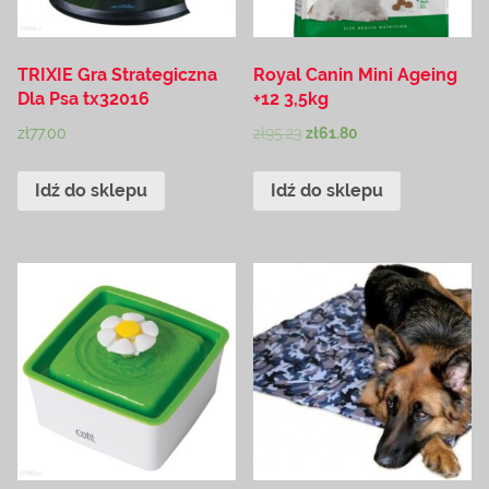
TRIXIE Gra Strategiczna
Royal Canin Mini Ageing
Dla Psa tx32016
+12 3,5kg
zł
77.00
zł
95.23
zł
61.80
Idź do sklepu
Idź do sklepu