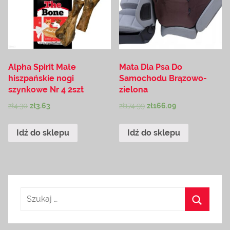
Alpha Spirit Małe
Mata Dla Psa Do
hiszpańskie nogi
Samochodu Brązowo-
szynkowe Nr 4 2szt
zielona
zł
4.30
zł
3.63
zł
174.99
zł
166.09
Idź do sklepu
Idź do sklepu