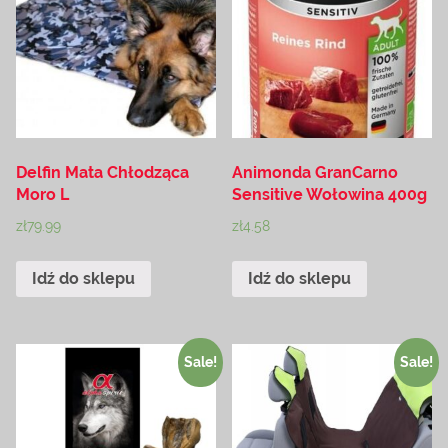
Delfin Mata Chłodząca
Animonda GranCarno
Moro L
Sensitive Wołowina 400g
zł
79.99
zł
4.58
Idź do sklepu
Idź do sklepu
Sale!
Sale!