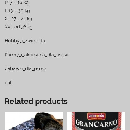
M 7 – 16 kg
L 13 – 30 kg
XL 27 – 41 kg
XXL od 38 kg
Hobby_i_zwierzeta
Karmy_i_akcesoria_dla_psow
Zabawki_dla_psow
null
Related products