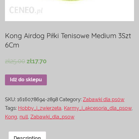
Kong Airdog Piłki Tenisowe Medium 3Szt
6Cm
zł
25.00
zł
17.70
Idź do sklepu
SKU:
1616078694-2898
Category:
Zabawki dla psów
Tags:
Hobby_i_zwierzeta
,
Karmy_i_akcesoria_dla_psow
,
Kong
,
null
,
Zabawki_dla_psow
Description