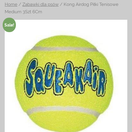
Home
/
Zabawki dla psów
/ Kong Airdog Piłki Tenisowe
na
Medium 3Szt 6Cm
temat
terrarystyki
Sale!
i
akwarystyki.
Zapraszamy!