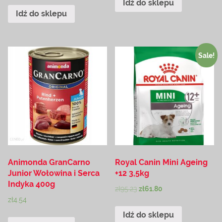
Idź do sklepu
Idź do sklepu
Sale!
Animonda GranCarno
Royal Canin Mini Ageing
Junior Wołowina i Serca
+12 3,5kg
Indyka 400g
zł
95.23
zł
61.80
zł
4.54
Idź do sklepu