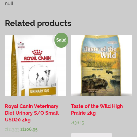
null
Related products
Sale!
Royal Canin Veterinary
Taste of the Wild High
Diet Urinary S/O Small
Prairie 2kg
USD20 4kg
zł
36.15
zł
113.33
zł
106.95