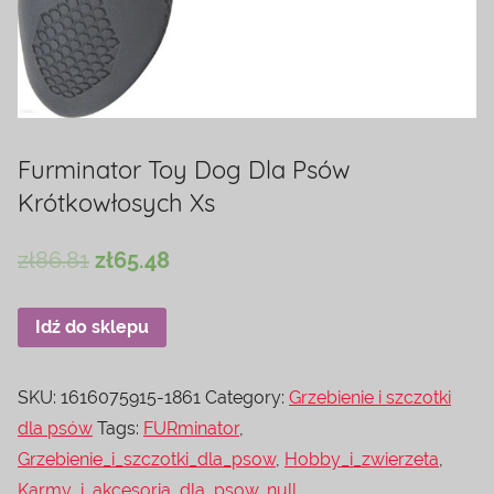
Furminator Toy Dog Dla Psów
Krótkowłosych Xs
zł
86.81
zł
65.48
Idź do sklepu
SKU:
1616075915-1861
Category:
Grzebienie i szczotki
dla psów
Tags:
FURminator
,
Grzebienie_i_szczotki_dla_psow
,
Hobby_i_zwierzeta
,
Karmy_i_akcesoria_dla_psow
,
null