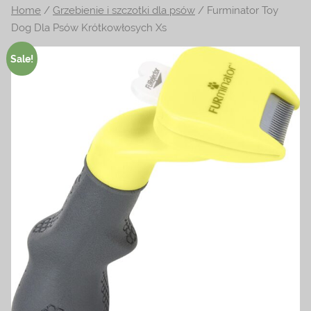
Home
/
Grzebienie i szczotki dla psów
/ Furminator Toy
na
Dog Dla Psów Krótkowłosych Xs
temat
terrarystyki
Sale!
i
akwarystyki.
Zapraszamy!