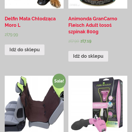
Delfin Mata Chłodząca
Animonda GranCarno
Moro L
Fleisch Adult łosoś
szpinak 800g
zł
79.99
zł
7.90
zł
7.19
Idź do sklepu
Idź do sklepu
Sale!