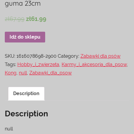
guma 23cm
zł
67.99
zł
61.99
Idź do sklepu
SKU:
1616078698-2900
Category:
Zabawki dla psów
Tags:
Hobby_i_zwierzeta
,
Karmy_i_akcesoria_dla_psow
,
Kong
,
null
,
Zabawki_dla_psow
Description
Description
null