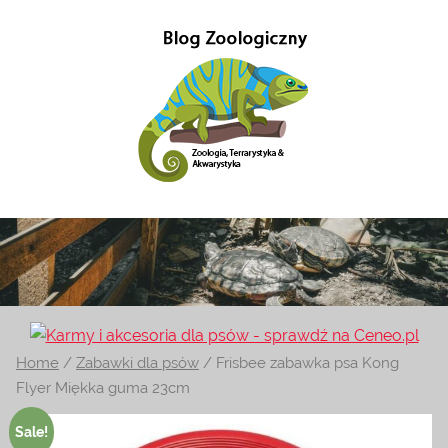
Przejdź
do
treści
Gady-
Blog
w
Gady
głównej
mierze
poświęcony
–
Zoologii.
Znajdziesz
Blog
Home
/
Zabawki dla psów
/ Frisbee zabawka psa Kong
tutaj
Flyer Miękka guma 23cm
również
Zoologiczny
ciekawe
Sale!
informacje