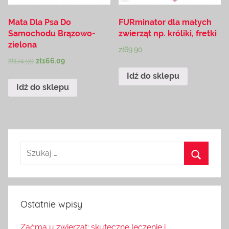
Mata Dla Psa Do
FURminator dla małych
Samochodu Brązowo-
zwierząt np. króliki, fretki
zielona
zł
69.90
zł
174.99
zł
166.09
Idź do sklepu
Idź do sklepu
Ostatnie wpisy
Zaćma u zwierząt: skuteczne leczenie i