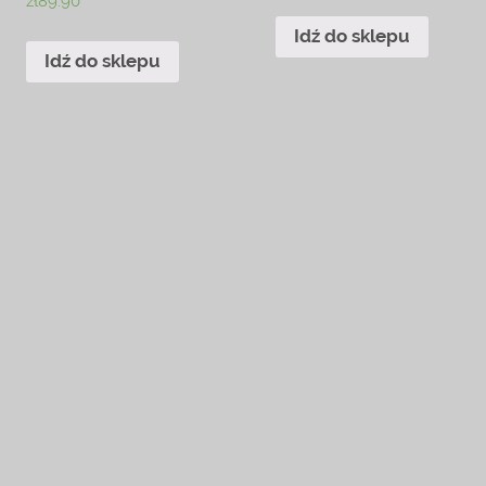
zł
89.90
Idź do sklepu
Idź do sklepu