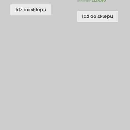
zł
38.18
zł
25.90
Idź do sklepu
Idź do sklepu