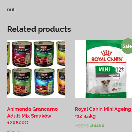
null
Related products
Sale
Animonda Grancarno
Royal Canin Mini Ageing
Adult Mix Smaków
+12 3,5kg
12X800G
zł
95.23
zł
61.80