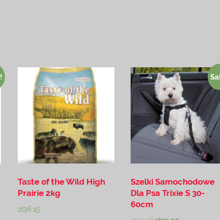
!
Sa
Taste of the Wild High
Szelki Samochodowe
Prairie 2kg
Dla Psa Trixie S 30-
60cm
zł
36.15