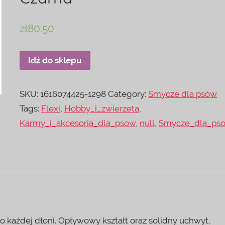
zł
80.50
Idź do sklepu
SKU:
1616074425-1298
Category:
Smycze dla psów
Tags:
Flexi
,
Hobby_i_zwierzeta
,
Karmy_i_akcesoria_dla_psow
,
null
,
Smycze_dla_ps
 każdej dłoni. Opływowy kształt oraz solidny uchwyt,