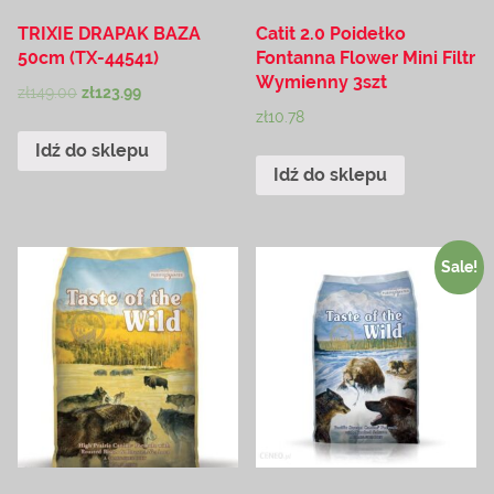
TRIXIE DRAPAK BAZA
Catit 2.0 Poidełko
50cm (TX-44541)
Fontanna Flower Mini Filtr
Wymienny 3szt
zł
149.00
zł
123.99
zł
10.78
Idź do sklepu
Idź do sklepu
Sale!