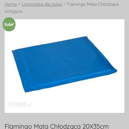
Home
/
Legowiska dla psów
/ Flamingo Mata Chłodząca
na
20X35cm
temat
terrarystyki
Sale!
i
akwarystyki.
Zapraszamy!
Flamingo Mata Chłodząca 20X35cm