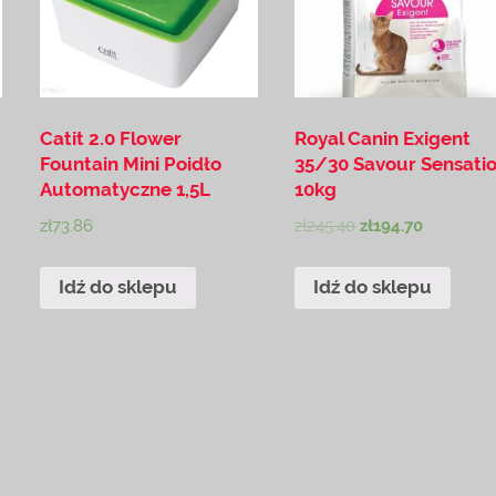
Catit 2.0 Flower
Royal Canin Exigent
Fountain Mini Poidło
35/30 Savour Sensati
Automatyczne 1,5L
10kg
zł
73.86
zł
245.40
zł
194.70
Idź do sklepu
Idź do sklepu