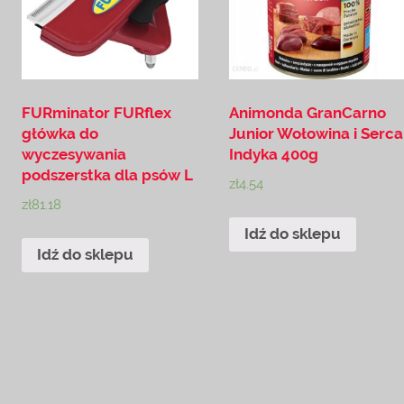
FURminator FURflex
Animonda GranCarno
główka do
Junior Wołowina i Serca
wyczesywania
Indyka 400g
podszerstka dla psów L
zł
4.54
zł
81.18
Idź do sklepu
Idź do sklepu