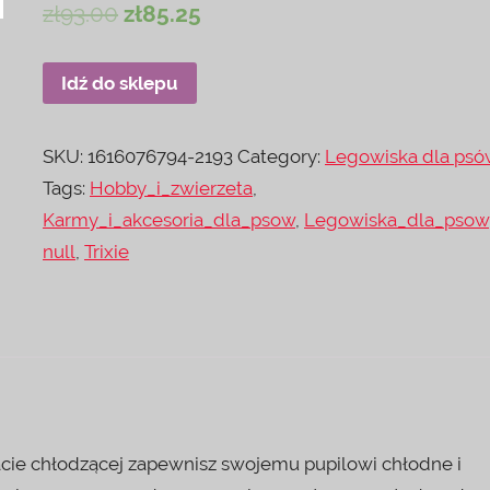
zł
93.00
zł
85.25
Idź do sklepu
SKU:
1616076794-2193
Category:
Legowiska dla ps
Tags:
Hobby_i_zwierzeta
,
Karmy_i_akcesoria_dla_psow
,
Legowiska_dla_psow
null
,
Trixie
cie chłodzącej zapewnisz swojemu pupilowi chłodne i