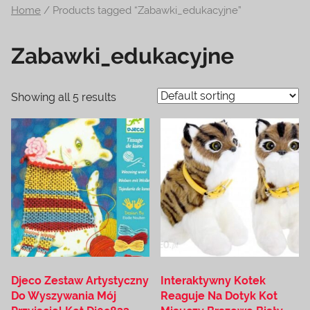
Home
/ Products tagged “Zabawki_edukacyjne”
na
temat
Zabawki_edukacyjne
terrarystyki
i
akwarystyki.
Showing all 5 results
Zapraszamy!
Djeco Zestaw Artystyczny
Interaktywny Kotek
Do Wyszywania Mój
Reaguje Na Dotyk Kot