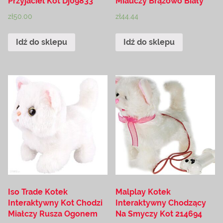
Przyjaciel Kot Dj09833
Miauczy Brązowo Biały
zł
50.00
zł
44.44
Idź do sklepu
Idź do sklepu
Iso Trade Kotek
Malplay Kotek
Interaktywny Kot Chodzi
Interaktywny Chodzący
Miałczy Rusza Ogonem
Na Smyczy Kot 214694