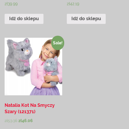
zł
39.99
zł
42.19
Idź do sklepu
Idź do sklepu
Sale!
Natalia Kot Na Smyczy
Szary (121371)
zł
53.36
zł
46.06