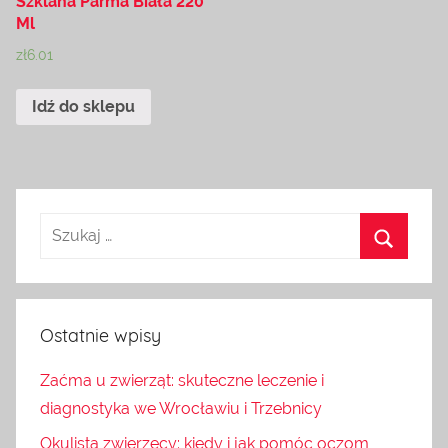
Szklana Parma Biała 220
Ml
zł
6.01
Idź do sklepu
Ostatnie wpisy
Zaćma u zwierząt: skuteczne leczenie i
diagnostyka we Wrocławiu i Trzebnicy
Okulista zwierzęcy: kiedy i jak pomóc oczom