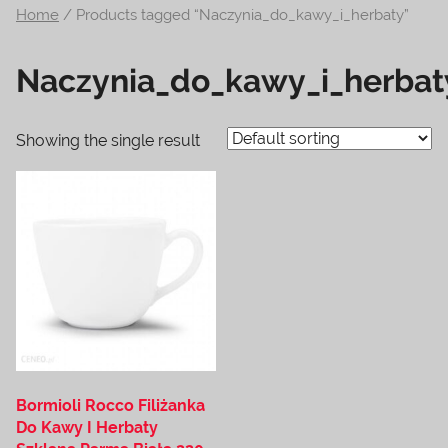
Home
/ Products tagged “Naczynia_do_kawy_i_herbaty”
na
temat
Naczynia_do_kawy_i_herbat
terrarystyki
i
akwarystyki.
Showing the single result
Zapraszamy!
Bormioli Rocco Filiżanka
Do Kawy I Herbaty