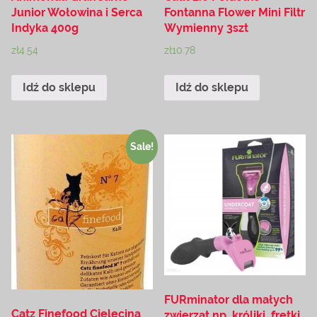
Junior Wołowina i Serca
Fontanna Flower Mini Filtr
Indyka 400g
Wymienny 3szt
zł
4.54
zł
10.78
Idź do sklepu
Idź do sklepu
Sale!
FURminator dla małych
Catz Finefood Cielęcina
zwierząt np. króliki, fretki