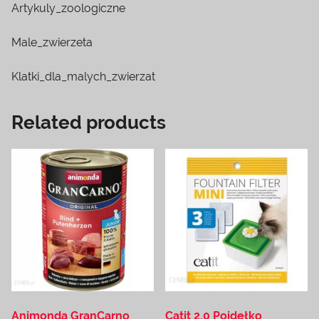
Artykuly_zoologiczne
Male_zwierzeta
Klatki_dla_malych_zwierzat
Related products
Animonda GranCarno
Catit 2.0 Poidełko