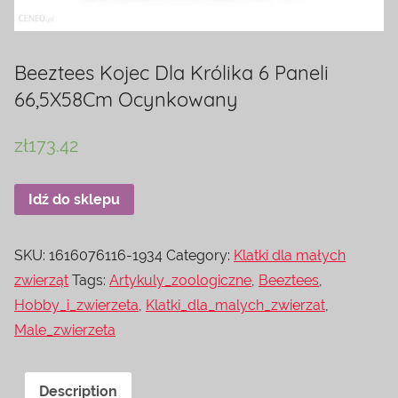
Beeztees Kojec Dla Królika 6 Paneli
66,5X58Cm Ocynkowany
zł
173.42
Idź do sklepu
SKU:
1616076116-1934
Category:
Klatki dla małych
zwierząt
Tags:
Artykuly_zoologiczne
,
Beeztees
,
Hobby_i_zwierzeta
,
Klatki_dla_malych_zwierzat
,
Male_zwierzeta
Description