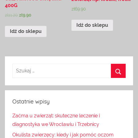
400G
zł
69.90
zł
11.20
zł
9.90
Idź do sklepu
Idź do sklepu
Ostatnie wpisy
Zaćma u zwierząt: skuteczne leczenie i
diagnostyka we Wrocławiu i Trzebnicy
Okulista zwierzęcy: kiedy i jak pomóc oczom